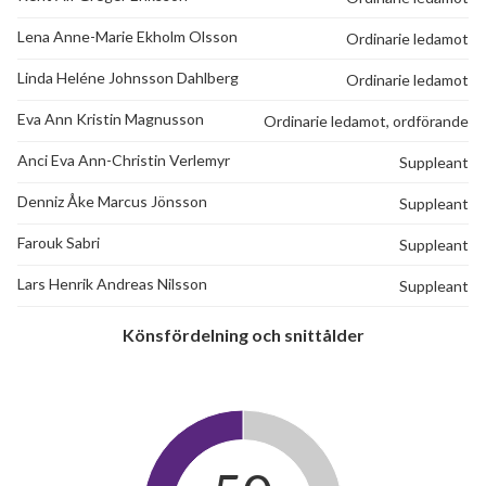
Högalidsvägen 107C
1
-
Lena Anne-Marie Ekholm Olsson
Ordinarie ledamot
Högalidsvägen 107D
1
-
Linda Heléne Johnsson Dahlberg
Ordinarie ledamot
Eva Ann Kristin Magnusson
Ordinarie ledamot, ordförande
Högalidsvägen 109A
1
-
Anci Eva Ann-Christin Verlemyr
Suppleant
Högalidsvägen 109B
1
-
Denniz Åke Marcus Jönsson
Suppleant
Högalidsvägen 111A
1
-
Farouk Sabri
Suppleant
Högalidsvägen 111B
1
-
Lars Henrik Andreas Nilsson
Suppleant
Högalidsvägen 111C
1
-
Könsfördelning och snittålder
Högalidsvägen 111D
1
-
Högalidsvägen 111E
1
1
Högalidsvägen 111F
1
-