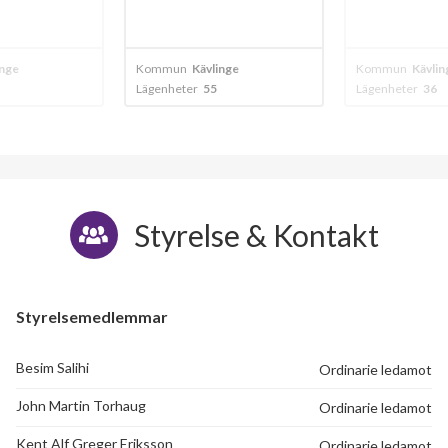
Högalidsvägen 101D
1
-
Högalidsvägen 101E
1
-
inge
Kommun
Kävlinge
Kommun
Kävlin
Lägenheter
55
Lägenheter
36
Högalidsvägen 103A
1
-
Högalidsvägen 103B
1
-
Högalidsvägen 103C
1
-
Styrelse & Kontakt
Högalidsvägen 105A
1
-
Högalidsvägen 105B
1
-
Styrelsemedlemmar
Högalidsvägen 105C
1
-
Besim Salihi
Ordinarie ledamot
Högalidsvägen 107A
1
-
John Martin Torhaug
Ordinarie ledamot
Högalidsvägen 107B
1
-
Kent Alf Greger Eriksson
Ordinarie ledamot