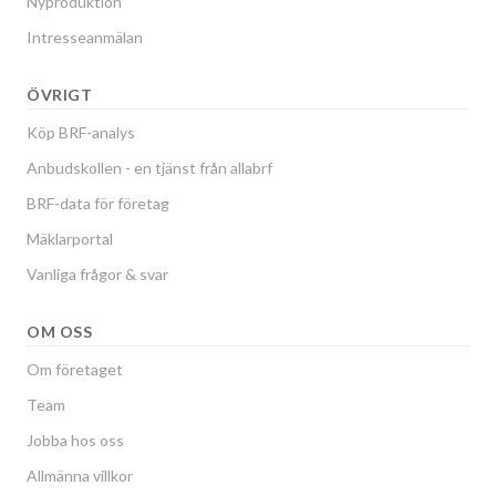
Nyproduktion
Intresseanmälan
ÖVRIGT
Köp BRF-analys
Anbudskollen - en tjänst från allabrf
BRF-data för företag
Mäklarportal
Vanliga frågor & svar
OM OSS
Om företaget
Team
Jobba hos oss
Allmänna villkor