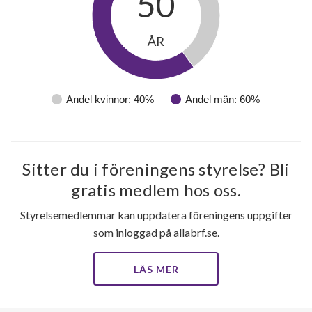
50
Högalidsvägen 111G
1
-
ÅR
60
Andel kvinnor: 40%
Andel män: 60%
lägenheter
Sitter du i föreningens styrelse? Bli
gratis medlem hos oss.
Styrelsemedlemmar kan uppdatera föreningens uppgifter
som inloggad på allabrf.se.
LÄS MER