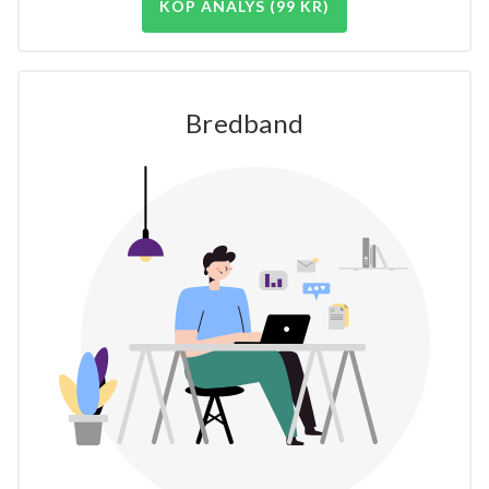
KÖP ANALYS (99 KR)
Bredband