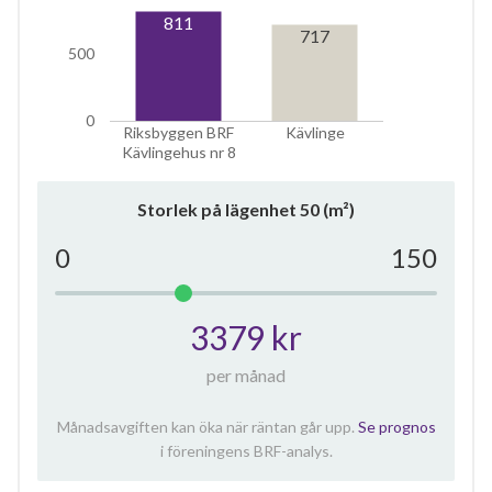
811
717
500
0
Riksbyggen BRF
Kävlinge
Kävlingehus nr 8
Storlek på lägenhet
50
(m²)
0
150
3379 kr
per månad
Månadsavgiften kan öka när räntan går upp.
Se prognos
i föreningens BRF-analys.