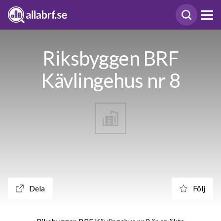
Riksbyggen BRF
Kävlingehus nr 8
Dela
Följ