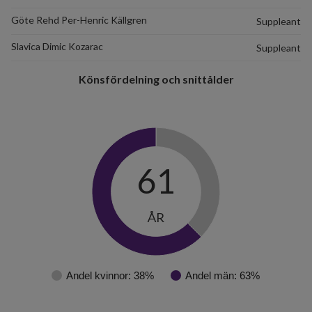
Göte Rehd Per-Henric Källgren
Suppleant
Slavica Dimic Kozarac
Suppleant
Könsfördelning och snittålder
61
ÅR
Andel kvinnor: 38%
Andel män: 63%