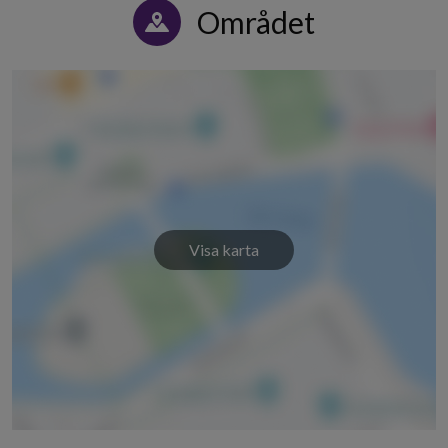
Sveavägen 4A
6
3
Området
Sveavägen 4B
6
-
Sveavägen 6A
6
3
Sveavägen 6B
6
3
Sveavägen 8A
6
3
Sveavägen 8B
6
3
Visa karta
Sveavägen 10A
6
-
Sveavägen 10B
6
3
Sveavägen 10C
6
-
Ågärdsgatan 2A
6
3