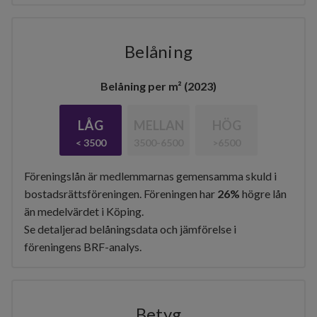
Belåning
Belåning per m² (2023)
LÅG
MELLAN
HÖG
< 3500
3500-6500
>6500
Föreningslån är medlemmarnas gemensamma skuld i
bostadsrättsföreningen. Föreningen har
26%
högre lån
än medelvärdet i Köping.
Se detaljerad belåningsdata och jämförelse i
föreningens BRF-analys.
Betyg