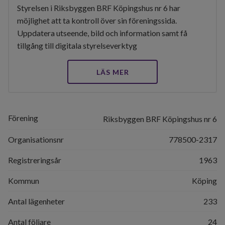
Styrelsen i Riksbyggen BRF Köpingshus nr 6 har
möjlighet att ta kontroll över sin föreningssida.
Uppdatera utseende, bild och information samt få
tillgång till digitala styrelseverktyg
LÄS MER
Förening
Riksbyggen BRF Köpingshus nr 6
Organisationsnr
778500-2317
Registreringsår
1963
Kommun
Köping
Antal lägenheter
233
Antal följare
24