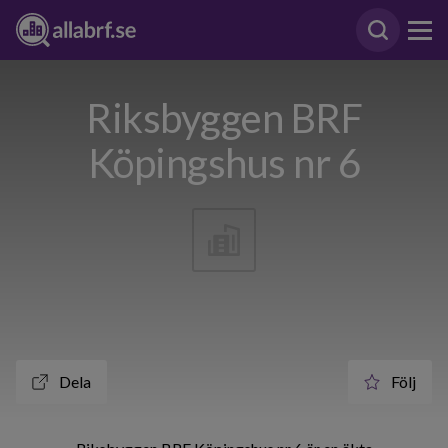
Riksbyggen BRF
Köpingshus nr 6
Dela
Följ