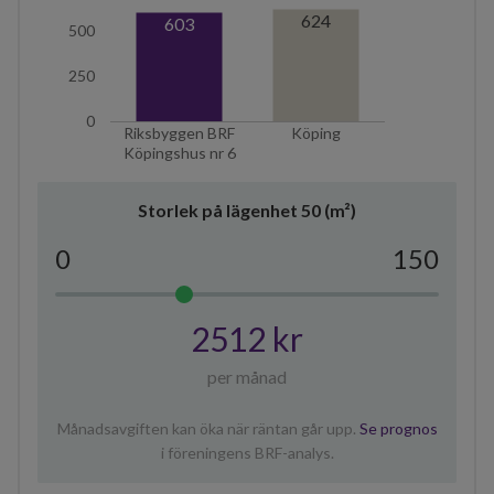
624
603
500
250
0
Riksbyggen BRF
Köping
Köpingshus nr 6
Storlek på lägenhet
50
(m²)
0
150
2512 kr
per månad
Månadsavgiften kan öka när räntan går upp.
Se prognos
i föreningens BRF-analys.