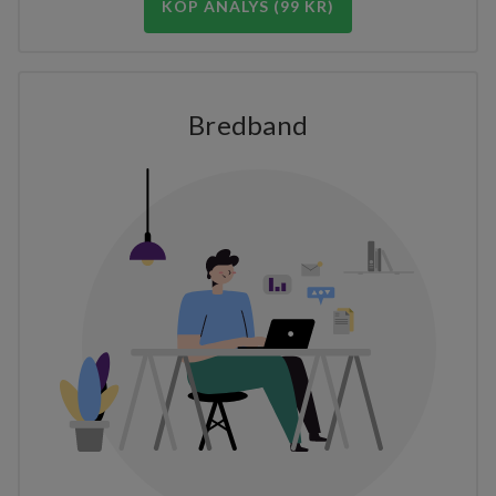
KÖP ANALYS (99 KR)
Bredband