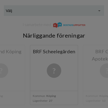
Ågärdsgatan 2B
6
3
Välj
I samarbete med
Närliggande föreningar
d Köping
BRF Scheelegården
BRF G
Apoteks
g
Kommun
Köping
Kommun
Köping
Lägenheter
27
Lägenheter
10