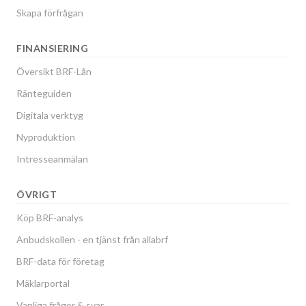
Skapa förfrågan
FINANSIERING
Översikt BRF-Lån
Ränteguiden
Digitala verktyg
Nyproduktion
Intresseanmälan
ÖVRIGT
Köp BRF-analys
Anbudskollen - en tjänst från allabrf
BRF-data för företag
Mäklarportal
Vanliga frågor & svar