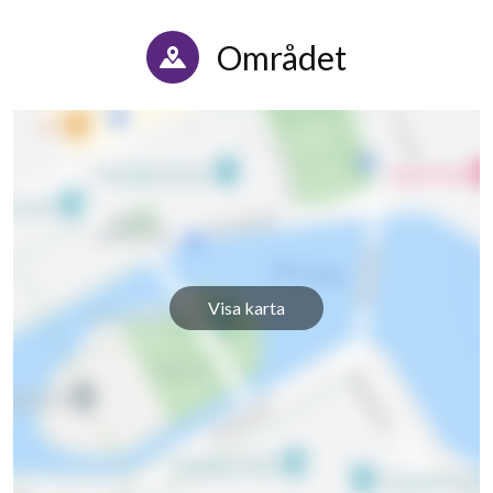
Området
Visa karta