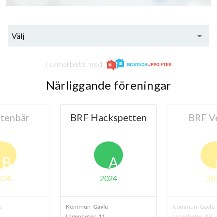
Välj
I samarbete med
Närliggande föreningar
tenbär
BRF Hackspetten
BRF V
B
A
024
2024
20
e
Kommun
Gävle
Kommun
Gävle
Lägenheter
11
Lägenheter
47