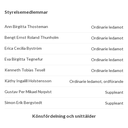
Styrelsemedlemmar
Ann Birgitta Thosteman
Ordinarie ledamot
Bengt Ernst Roland Thunholm
Ordinarie ledamot
Erica Cecilia Byström
Ordinarie ledamot
Eva Birgitta Tegnefur
Ordinarie ledamot
Kenneth Tobias Tesell
Ordinarie ledamot
Käthy Ingalill Holstensson
Ordinarie ledamot, ordförande
Gustav Per Mikael Nyqvist
Suppleant
Simon Erik Bergstedt
Suppleant
Könsfördelning och snittålder