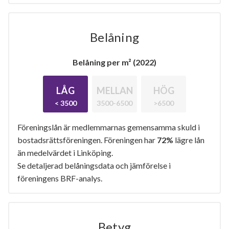
Belåning
Belåning per m² (2022)
LÅG
MELLAN
HÖG
< 3500
3500-6500
>6500
Föreningslån är medlemmarnas gemensamma skuld i
bostadsrättsföreningen. Föreningen har
72%
lägre lån
än medelvärdet i Linköping.
Se detaljerad belåningsdata och jämförelse i
föreningens BRF-analys.
Betyg