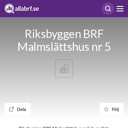
Riksbyggen BRF
Malmslättshus nr 5
Dela
Följ