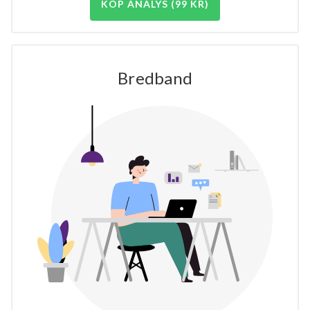
KÖP ANALYS (99 KR)
Bredband