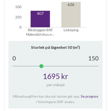
626
500
407
250
0
Riksbyggen BRF
Linköping
Malmslättshus n…
Storlek på lägenhet
50
(m²)
0
150
1695 kr
per månad
Månadsavgiften kan öka när räntan går upp.
Se prognos
i föreningens BRF-analys.