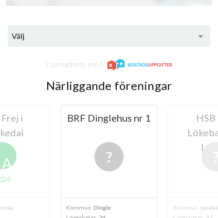
Välj
I samarbete med
Närliggande föreningar
Frej i
BRF Dinglehus nr 1
HSB
kedal
Lökeba
Lys
A
024
edal
Kommun
Dingle
Kommun
Lyseki
Lägenheter
24
Lägenheter
37