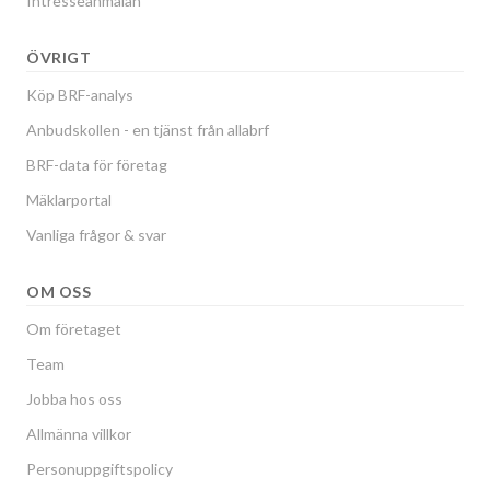
Intresseanmälan
ÖVRIGT
Köp BRF-analys
Anbudskollen - en tjänst från allabrf
BRF-data för företag
Mäklarportal
Vanliga frågor & svar
OM OSS
Om företaget
Team
Jobba hos oss
Allmänna villkor
Personuppgiftspolicy