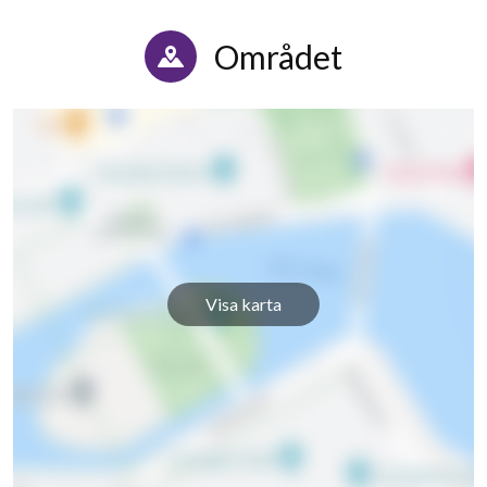
Hedevägen 13C
1
-
Området
Hedevägen 13D
1
-
Visa karta