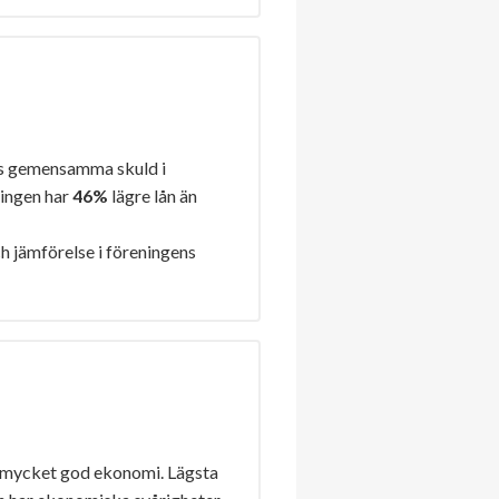
s gemensamma skuld i
ningen har
46%
lägre lån än
h jämförelse i föreningens
 mycket god ekonomi. Lägsta