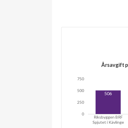
Årsavgift p
750
500
506
250
0
Riksbyggen BRF
Spjutet i Kävlinge