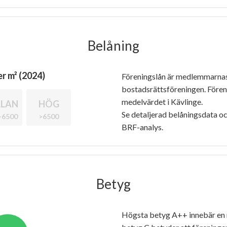
Belåning
r m² (2024)
Föreningslån är medlemmarna
bostadsrättsföreningen. Före
medelvärdet i Kävlinge.
LAN
HÖG
Se detaljerad belåningsdata oc
-6500
>6500
BRF-analys.
Betyg
Högsta betyg A++ innebär en