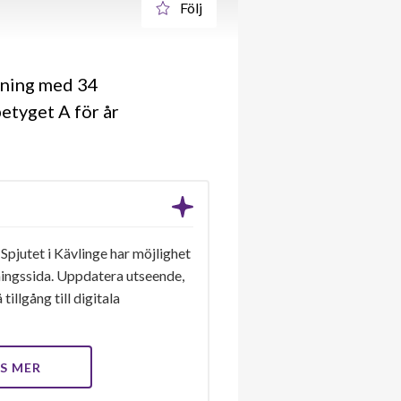
Följ
ening med 34
etyget A för år
Spjutet i Kävlinge har möjlighet
eningssida. Uppdatera utseende,
tillgång till digitala
S MER