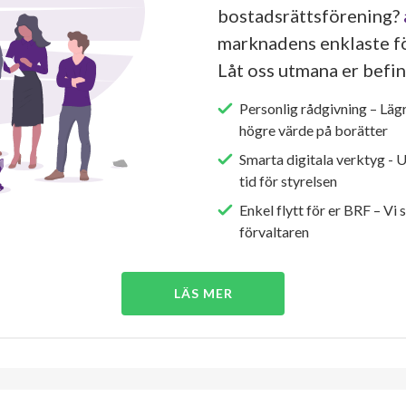
bostadsrättsförening?
marknadens enklaste fö
Låt oss utmana er befin
Personlig rådgivning – Läg
högre värde på borätter
Smarta digitala verktyg - 
tid för styrelsen
Enkel flytt för er BRF – Vi 
förvaltaren
LÄS MER