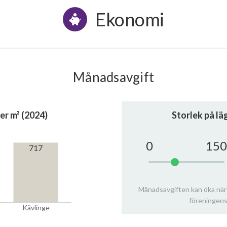
Ekonomi
Månadsavgift
er m² (2024)
Storlek på l
0
150
717
Månadsavgiften kan öka när
föreningens
Kävlinge