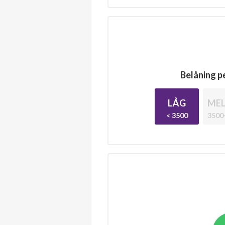
Belåning pe
LÅG
MEL
< 3500
3500