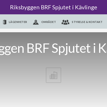
Riksbyggen BRF Spjutet i Kävlinge
LÄGENHETER
OMRÅDET
STYRELSE & KONTAKT
ggen BRF Spjutet i K