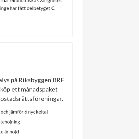
n har ekonomiska svårigheter.
inge har fått delbetyget
C
lys på Riksbyggen BRF
r köp ett månadspaket
a bostadsrättsföreningar.
och jämför 6 nyckeltal
ntehöjning
e är nöjd