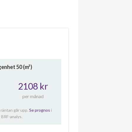
ägenhet
50
(m²)
2108 kr
per månad
 räntan går upp.
Se prognos
i
 BRF-analys.