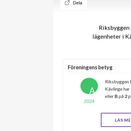
Dela
Riksbyggen 
lägenheter i K
Föreningens betyg
Riksbyggen B
A
Kävlinge har
eller
B
på
2
p
2024
LÄS M