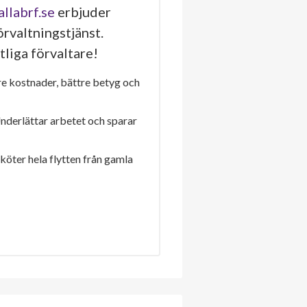
allabrf.se
erbjuder
rvaltningstjänst.
tliga förvaltare!
re kostnader, bättre betyg och
Underlättar arbetet och sparar
sköter hela flytten från gamla