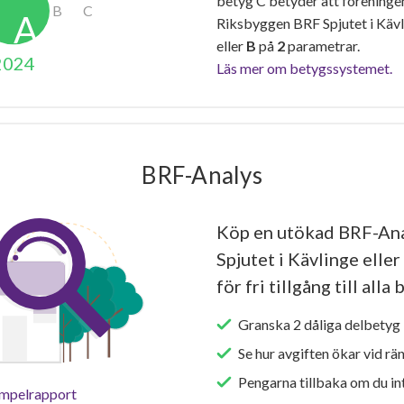
betyg C betyder att föreninge
Riksbyggen BRF Spjutet i Kävl
eller
B
på
2
parametrar.
2024
Läs mer om betygssystemet.
BRF-Analys
Köp en utökad BRF-Ana
Spjutet i Kävlinge elle
för fri tillgång till all
Granska 2 dåliga delbetyg 
Se hur avgiften ökar vid rä
Pengarna tillbaka om du int
empelrapport