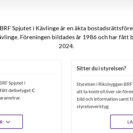
BRF Spjutet i Kävlinge är en äkta bostadsrättsför
ävlinge. Föreningen bildades år 1986 och har fått b
2024
Sitter du i styrelsen?
RF Spjutet i
Styrelsen i Riksbyggen BRF 
 fått delbetyget
C
att ta kontroll över sin för
arametrar.
bild och information samt få 
styrelseverktyg
ER
LÄ