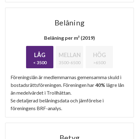
Belåning
Belåning per m² (2019)
LÅG
MELLAN
HÖG
< 3500
3500-6500
>6500
Föreningslån är medlemmarnas gemensamma skuld i
bostadsrättsföreningen. Föreningen har
40%
lägre lån
än medelvärdet i Trollhättan.
Se detaljerad belåningsdata och jämförelse i
föreningens BRF-analys.
Betyg