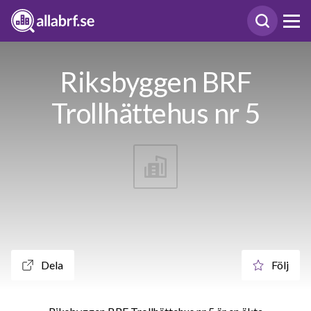
Riksbyggen BRF
Trollhättehus nr 5
Dela
Följ