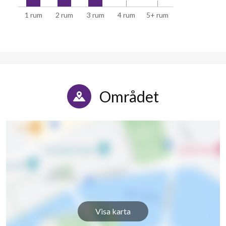
1 rum
2 rum
3 rum
4 rum
5+ rum
Området
Visa karta