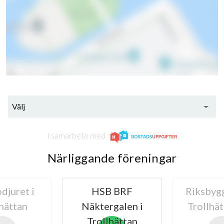
Välj
I samarbete med
Närliggande föreningar
djuret i
HSB BRF
Riksbyg
hättan
Näktergalen i
Trollhä
Trollhättan