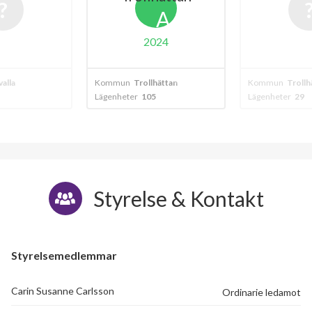
A
2024
alla
Kommun
Trollhättan
Kommun
Trollh
Lägenheter
105
Lägenheter
29
Styrelse & Kontakt
Styrelsemedlemmar
Carin Susanne Carlsson
Ordinarie ledamot