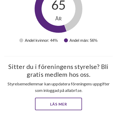
65
ÅR
Andel kvinnor: 44%
Andel män: 56%
103
Sitter du i föreningens styrelse? Bli
lägenheter
gratis medlem hos oss.
Styrelsemedlemmar kan uppdatera föreningens uppgifter
som inloggad på allabrf.se.
LÄS MER