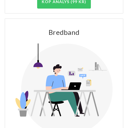
KÖP ANALYS (99 KR)
Bredband