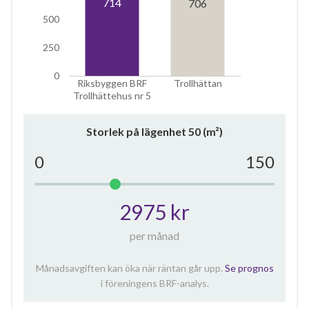
714
706
500
250
0
Riksbyggen BRF
Trollhättan
Trollhättehus nr 5
Storlek på lägenhet
50
(m²)
0
150
2975 kr
per månad
Månadsavgiften kan öka när räntan går upp.
Se prognos
i föreningens BRF-analys.