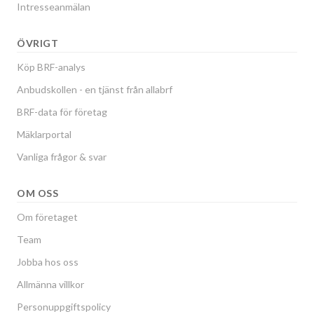
Intresseanmälan
ÖVRIGT
Köp BRF-analys
Anbudskollen - en tjänst från allabrf
BRF-data för företag
Mäklarportal
Vanliga frågor & svar
OM OSS
Om företaget
Team
Jobba hos oss
Allmänna villkor
Personuppgiftspolicy