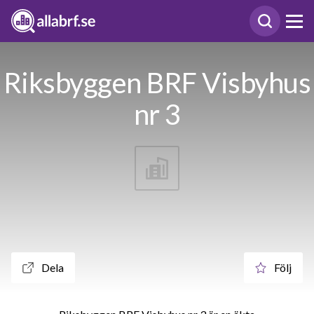
Riksbyggen BRF Visbyhus
nr 3
Dela
Följ