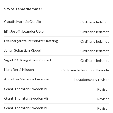
Styrelsemedlemmar
Claudia Maretic Castillo
Ordinarie ledamot
Elin Josefin Leander Utter
Ordinarie ledamot
Eva Margareta Persdotter Kätting
Ordinarie ledamot
Johan Sebastian Kippel
Ordinarie ledamot
Sigrid K C Klingström Runbert
Ordinarie ledamot
Hans Bertil Nilsson
Ordinarie ledamot, ordförande
Anita Eva Marianne Levander
Huvudansvarig revisor
Grant Thornton Sweden AB
Revisor
Grant Thornton Sweden AB
Revisor
Grant Thornton Sweden AB
Revisor