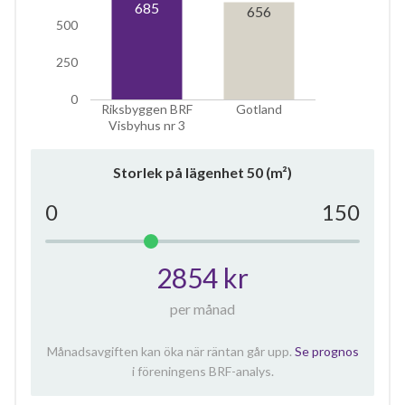
685
656
500
250
0
Riksbyggen BRF
Gotland
Visbyhus nr 3
Storlek på lägenhet
50
(m²)
0
150
2854 kr
per månad
Månadsavgiften kan öka när räntan går upp.
Se prognos
i föreningens BRF-analys.