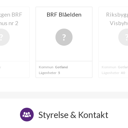
ggen BRF
BRF Blåelden
Riksbyg
us nr 2
Visbyh
y
Kommun
Gotland
Kommun
Gotla
Lägenheter
5
Lägenheter
40
Styrelse & Kontakt