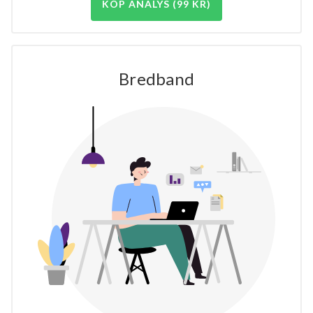
KÖP ANALYS (99 KR)
Bredband