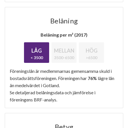
Belåning
Belåning per m² (2017)
LÅG
MELLAN
HÖG
< 3500
3500-6500
>6500
Föreningslån är medlemmarnas gemensamma skuld i
bostadsrättsföreningen. Föreningen har
76%
lägre lån
än medelvärdet i Gotland.
Se detaljerad belåningsdata och jämförelse i
föreningens BRF-analys.
Betyg