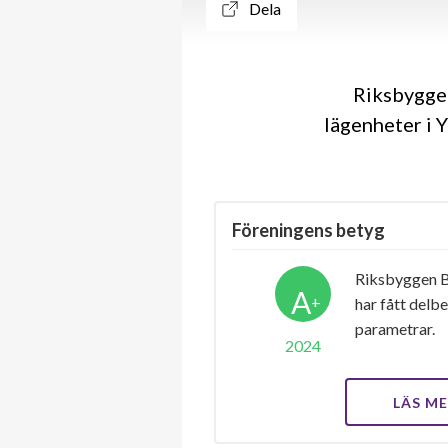
Dela
Riksbyggen
lägenheter i 
Föreningens betyg
Riksbyggen B
A
+
har fått delb
parametrar.
2024
LÄS M