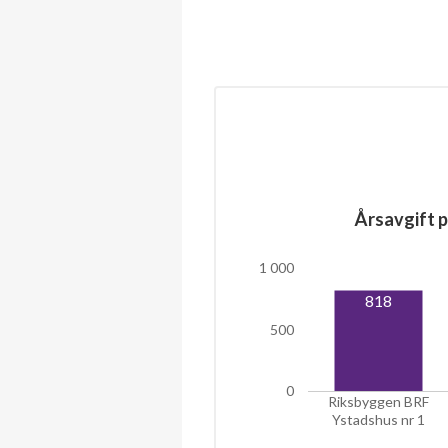
Årsavgift p
1 000
818
500
0
Riksbyggen BRF
Ystadshus nr 1