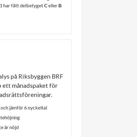
1 har fått delbetyget
C
eller
B
lys på Riksbyggen BRF
p ett månadspaket för
stadsrättsföreningar.
och jämför 6 nyckeltal
ntehöjning
e är nöjd