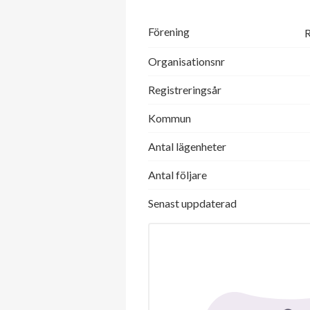
Förening
R
Organisationsnr
Registreringsår
Kommun
Antal lägenheter
Antal följare
Senast uppdaterad