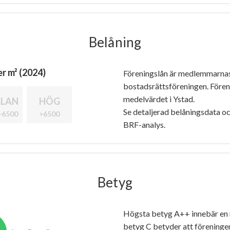
Belåning
r m² (2024)
Föreningslån är medlemmarna
bostadsrättsföreningen. Före
medelvärdet i Ystad.
LAN
HÖG
Se detaljerad belåningsdata oc
-6500
>6500
BRF-analys.
Betyg
Högsta betyg A++ innebär en
betyg C betyder att föreninge