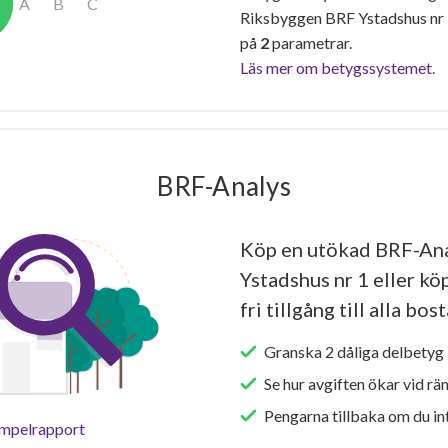
Riksbyggen BRF Ystadshus nr 
på
2
parametrar.
Läs mer om betygssystemet.
BRF-Analys
Köp en utökad BRF-Ana
Ystadshus nr 1 eller kö
fri tillgång till alla bo
Granska 2 dåliga delbetyg 
Se hur avgiften ökar vid rä
Pengarna tillbaka om du int
empelrapport