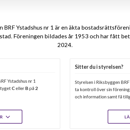
 BRF Ystadshus nr 1 är en äkta bostadsrättsföre
Ystad. Föreningen bildades år 1953 och har fått bet
2024
Sitter du i styrelsen?
RF Ystadshus nr 1
Styrelsen i Riksbyggen BRF 
etyget
C
eller
B
på
2
ta kontroll över sin förenin
och information samt få tillg
ER
LÄ