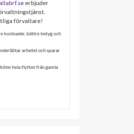
allabrf.se
erbjuder
rvaltningstjänst.
tliga förvaltare!
re kostnader, bättre betyg och
Underlättar arbetet och sparar
sköter hela flytten från gamla