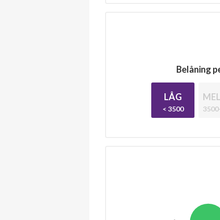
Belåning pe
LÅG
MEL
< 3500
3500