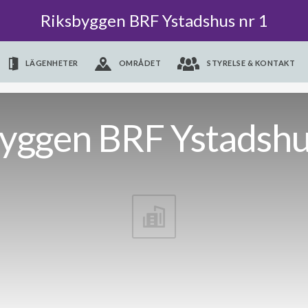
Riksbyggen BRF Ystadshus nr 1
LÄGENHETER
OMRÅDET
STYRELSE & KONTAKT
yggen BRF Ystadshu