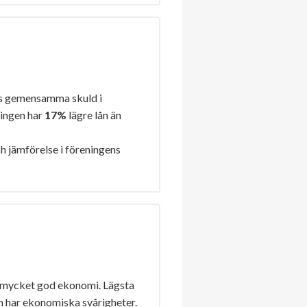
s gemensamma skuld i
ningen har
17%
lägre lån än
h jämförelse i föreningens
 mycket god ekonomi. Lägsta
n har ekonomiska svårigheter.