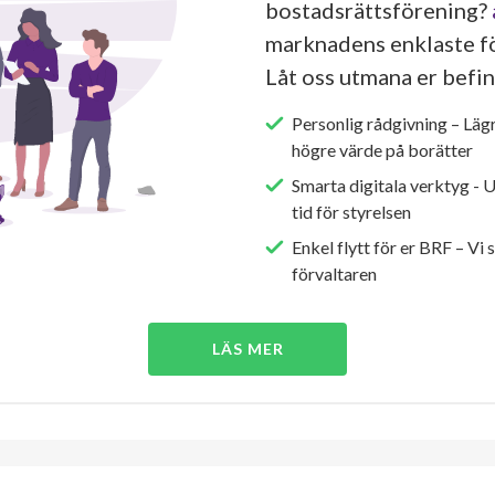
bostadsrättsförening?
marknadens enklaste fö
Låt oss utmana er befin
Personlig rådgivning – Läg
högre värde på borätter
Smarta digitala verktyg - 
tid för styrelsen
Enkel flytt för er BRF – Vi 
förvaltaren
LÄS MER