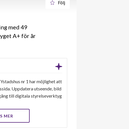
Följ
ning med 49
yget A+ för år
Ystadshus nr 1 har möjlighet att
gssida. Uppdatera utseende, bild
ång till digitala styrelseverktyg
S MER