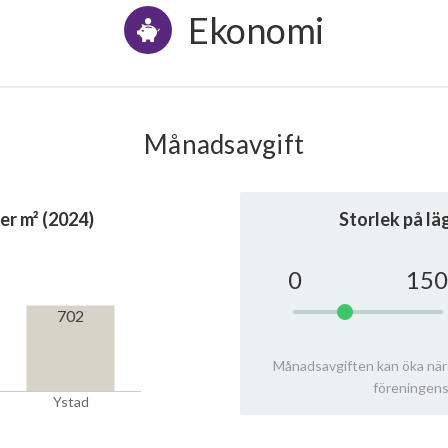
Ekonomi
Månadsavgift
er m² (2024)
Storlek på l
0
150
702
Månadsavgiften kan öka när
föreningens
Ystad