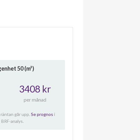
ägenhet
50
(m²)
3408 kr
per månad
 räntan går upp.
Se prognos
i
 BRF-analys.