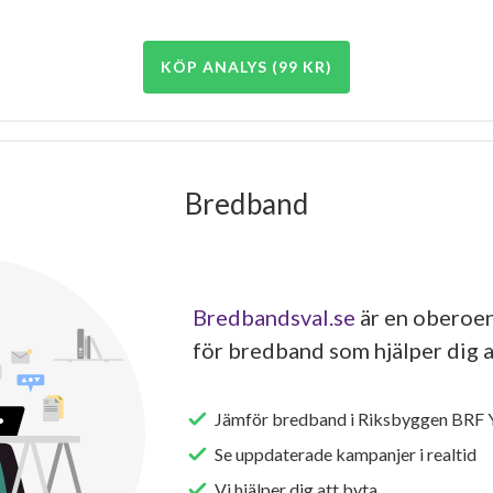
KÖP ANALYS (99 KR)
Bredband
Bredbandsval.se
är en oberoen
för bredband som hjälper dig a
Jämför bredband i Riksbyggen BRF Y
Se uppdaterade kampanjer i realtid
Vi hjälper dig att byta