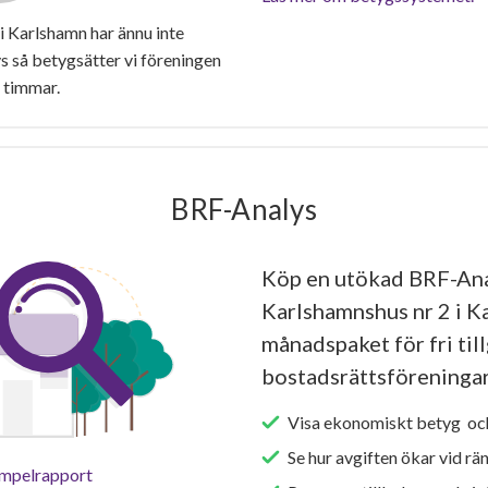
 Karlshamn har ännu inte
 så betygsätter vi föreningen
 timmar.
BRF-Analys
Köp en utökad BRF-Ana
Karlshamnshus nr 2 i Ka
månadspaket för fri tillg
bostadsrättsföreningar
Visa ekonomiskt betyg och
Se hur avgiften ökar vid rä
empelrapport