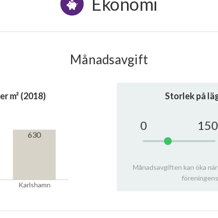
Ekonomi
Månadsavgift
er m² (2018)
Storlek på l
0
150
630
Månadsavgiften kan öka när
föreningens
Karlshamn