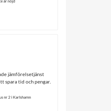
e är nöjd
de jämförelsetjänst
tt spara tid och pengar.
s nr 2 i Karlshamn