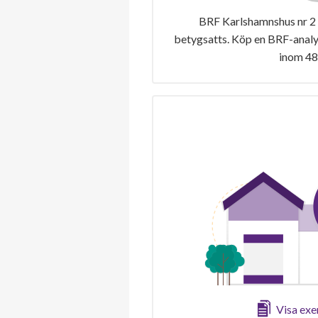
BRF Karlshamnshus nr 2 i
betygsatts. Köp en BRF-analys
inom 48
Visa ex