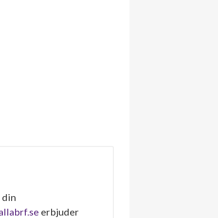
 din
allabrf.se
erbjuder