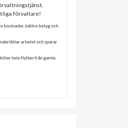
rvaltningstjänst.
tliga förvaltare!
re kostnader, bättre betyg och
Underlättar arbetet och sparar
sköter hela flytten från gamla