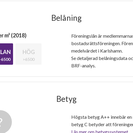
Belåning
r m² (2018)
Föreningslån är medlemmarna
bostadsrättsföreningen. Före
medelvärdet i Karlshamn.
LAN
HÖG
Se detaljerad belåningsdata oc
-6500
>6500
BRF-analys.
Betyg
Högsta betyg A++ innebär en
betyg C betyder att föreninge
Läs mer om betygssystemet.