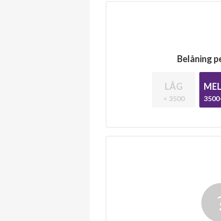
Belåning pe
LÅG
MEL
< 3500
3500