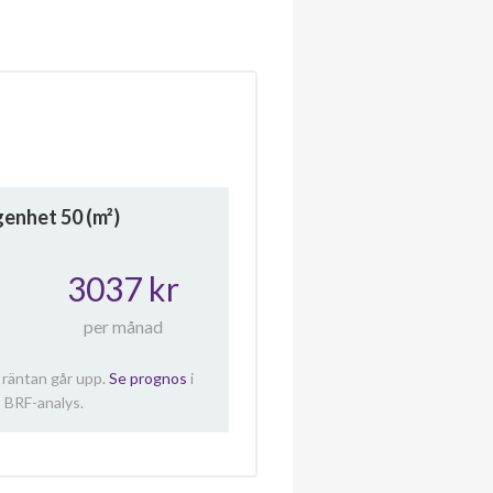
ägenhet
50
(m²)
3037 kr
per månad
 räntan går upp.
Se prognos
i
 BRF-analys.