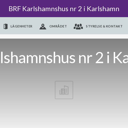
BRF Karlshamnshus nr 2 i Karlshamn
LÄGENHETER
OMRÅDET
STYRELSE & KONTAKT
lshamnshus nr 2 i K