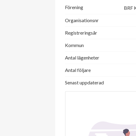
Förening
BRF K
Organisationsnr
Registreringsår
Kommun
Antal lägenheter
Antal följare
Senast uppdaterad