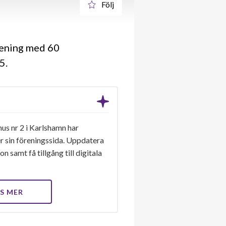
Följ
rening med 60
45
us nr 2 i Karlshamn har
er sin föreningssida. Uppdatera
n samt få tillgång till digitala
S MER