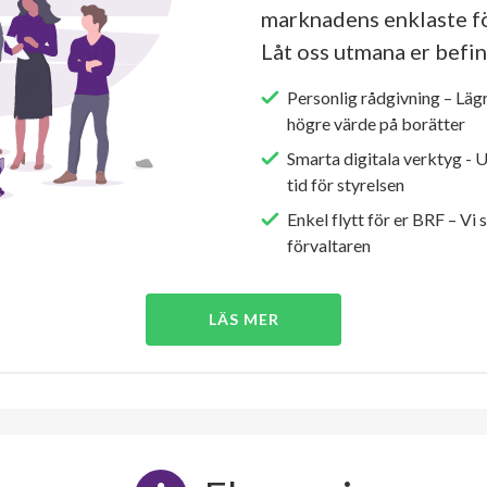
marknadens enklaste fö
Låt oss utmana er befin
Personlig rådgivning – Läg
högre värde på borätter
Smarta digitala verktyg - 
tid för styrelsen
Enkel flytt för er BRF – Vi 
förvaltaren
LÄS MER