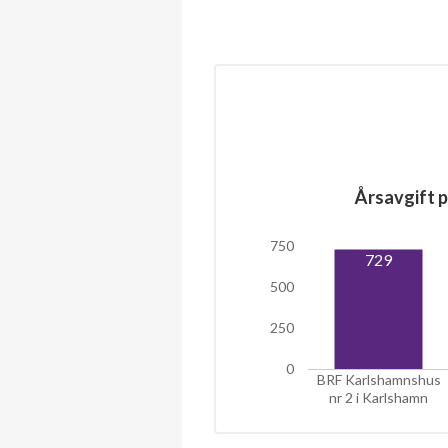
Årsavgift p
750
729
500
250
0
BRF Karlshamnshus
nr 2 i Karlshamn