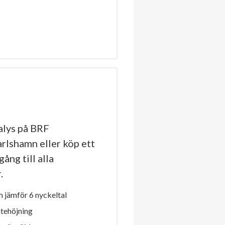
lys på BRF
rlshamn eller köp ett
ång till alla
.
 jämför 6 nyckeltal
ntehöjning