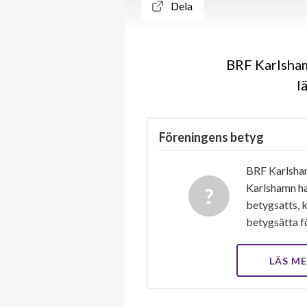
Dela
BRF Karlsham
l
Föreningens betyg
BRF Karlsham
Karlshamn ha
betygsatts, k
betygsätta f
LÄS M