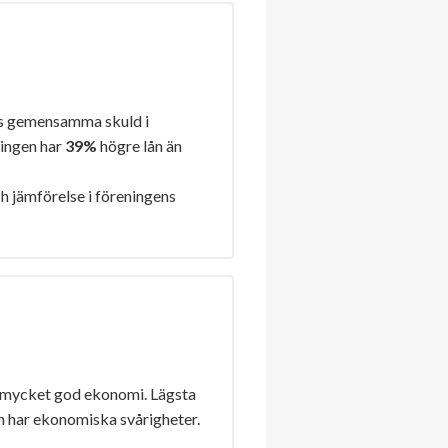
s gemensamma skuld i
ningen har
39%
högre lån än
h jämförelse i föreningens
 mycket god ekonomi. Lägsta
n har ekonomiska svårigheter.