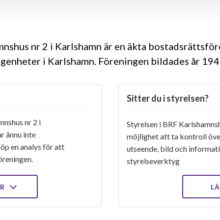
nshus nr 2 i Karlshamn är en äkta bostadsrättsfö
ägenheter i Karlshamn. Föreningen bildades år 19
Sitter du i styrelsen?
nshus nr 2 i
Styrelsen i BRF Karlshamnsh
r ännu inte
möjlighet att ta kontroll öv
öp en analys för att
utseende, bild och informatio
öreningen.
styrelseverktyg
ER
LÄ