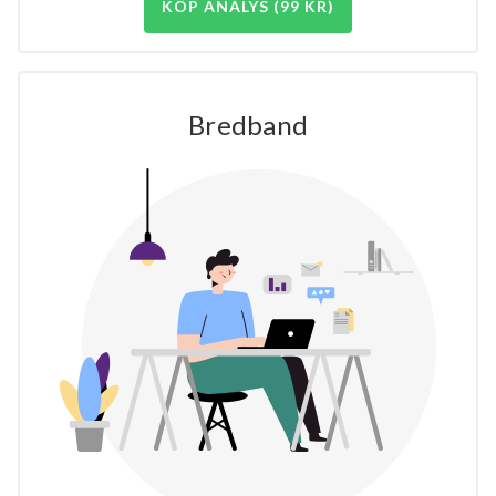
KÖP ANALYS (99 KR)
Bredband