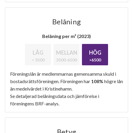
Belåning
Belåning per m² (2023)
LÅG
MELLAN
HÖG
< 3500
3500-6500
>6500
Föreningslån är medlemmarnas gemensamma skuld i
bostadsrättsföreningen. Föreningen har
108%
högre lån
än medelvärdet i Kristinehamn.
Se detaljerad belåningsdata och jämförelse i
föreningens BRF-analys.
Betyg