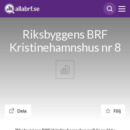
Riksbyggens BRF
Kristinehamnshus nr 8
Dela
Följ