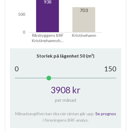
938
703
500
0
Riksbyggens BRF
Kristinehamn
Kristinehamnsh…
Storlek på lägenhet
50
(m²)
0
150
3908 kr
per månad
Månadsavgiften kan öka när räntan går upp.
Se prognos
i föreningens BRF-analys.