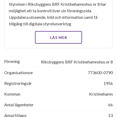
Styrelsen i Riksbyggens BRF Kristinehamnshus nr 8 har
möjlighet att ta kontroll över sin föreningssida.
Uppdatera utseende, bild och information samt få
tillgång till digitala styrelseverktyg
LÄS MER
Förening
Riksbyggens BRF Kristinehamnshus nr 8
Organisationsnr
773600-0790
Registreringsår
1956
Kommun
Kristinehamn
Antal lägenheter
66
Antal följare
13