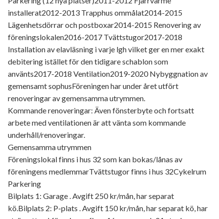
Parkering (12 nya platser)2011-2012 Fjärrvärme
installerat2012-2013 Trapphus ommålat2014-2015
Lägenhetsdörrar och postboxar2014-2015 Renovering av
föreningslokalen2016-2017 Tvättstugor2017-2018
Installation av elavläsning i varje lgh vilket ger en mer exakt
debitering istället för den tidigare schablon som
använts2017-2018 Ventilation2019-2020 Nybyggnation av
gemensamt sophusFöreningen har under året utfört
renoveringar av gemensamma utrymmen.
Kommande renoveringar: Även fönsterbyte och fortsatt
arbete med ventilationen är att vänta som kommande
underhåll/renoveringar.
Gemensamma utrymmen
Föreningslokal finns i hus 32 som kan bokas/lånas av
föreningens medlemmarTvättstugor finns i hus 32Cykelrum
Parkering
Bilplats 1: Garage . Avgift 250 kr/mån, har separat
kö.Bilplats 2: P-plats . Avgift 150 kr/mån, har separat kö, har