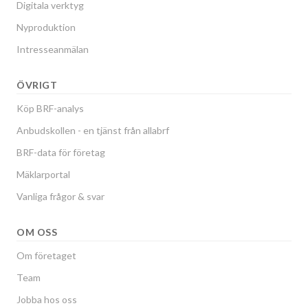
Digitala verktyg
Nyproduktion
Intresseanmälan
ÖVRIGT
Köp BRF-analys
Anbudskollen - en tjänst från allabrf
BRF-data för företag
Mäklarportal
Vanliga frågor & svar
OM OSS
Om företaget
Team
Jobba hos oss