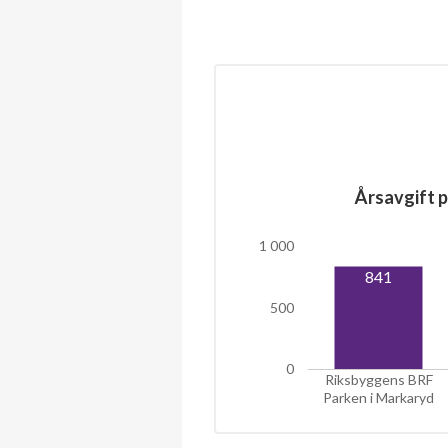
Årsavgift p
1 000
841
500
0
Riksbyggens BRF
Parken i Markaryd