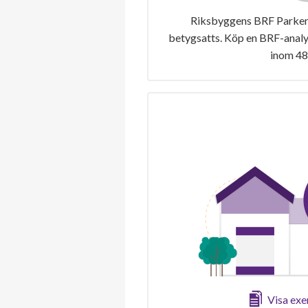
Riksbyggens BRF Parken 
betygsatts. Köp en BRF-analys
inom 48
Visa ex