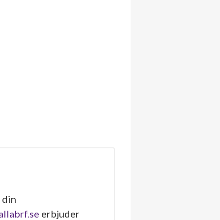
 din
allabrf.se
erbjuder