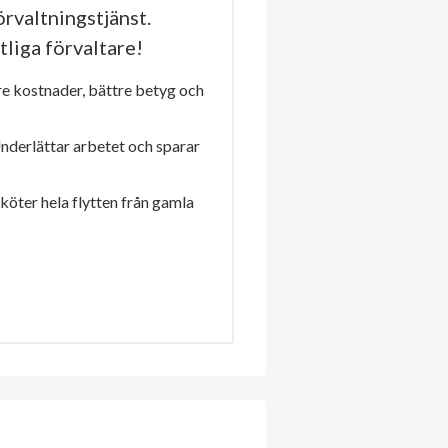
rvaltningstjänst.
tliga förvaltare!
re kostnader, bättre betyg och
Underlättar arbetet och sparar
sköter hela flytten från gamla