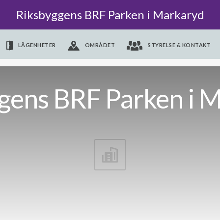
Riksbyggens BRF Parken i Markaryd
LÄGENHETER
OMRÅDET
STYRELSE & KONTAKT
gens BRF Parken i 