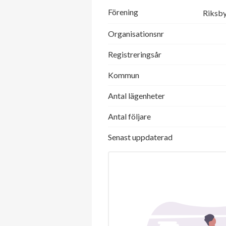
Förening
Riksb
Organisationsnr
Registreringsår
Kommun
Antal lägenheter
Antal följare
Senast uppdaterad