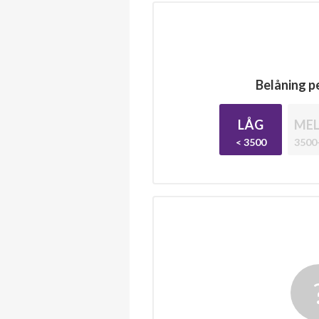
Belåning pe
LÅG
MEL
< 3500
3500