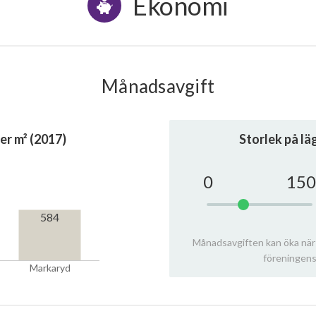
Ekonomi
Månadsavgift
er m² (2017)
Storlek på l
0
150
584
Månadsavgiften kan öka när
föreningens
Markaryd