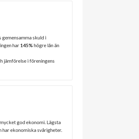
s gemensamma skuld i
ningen har
145%
högre lån än
h jämförelse i föreningens
 mycket god ekonomi. Lägsta
n har ekonomiska svårigheter.