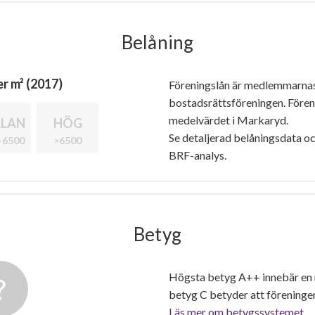
Belåning
r m² (2017)
Föreningslån är medlemmarna
bostadsrättsföreningen. Före
medelvärdet i Markaryd.
LAN
HÖG
Se detaljerad belåningsdata oc
-6500
>6500
BRF-analys.
Betyg
Högsta betyg A++ innebär en
betyg C betyder att föreninge
Läs mer om betygssystemet.