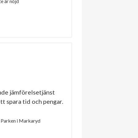
e är nöjd
de jämförelsetjänst
tt spara tid och pengar.
 Parken i Markaryd