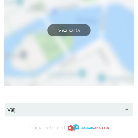
Visa karta
Välj
I samarbete med