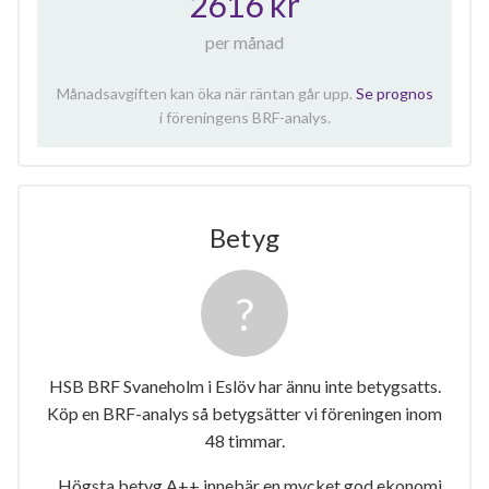
2616 kr
per månad
Månadsavgiften kan öka när räntan går upp.
Se prognos
i föreningens BRF-analys.
Betyg
HSB BRF Svaneholm i Eslöv har ännu inte betygsatts.
Köp en BRF-analys så betygsätter vi föreningen inom
48 timmar.
Högsta betyg A++ innebär en mycket god ekonomi.