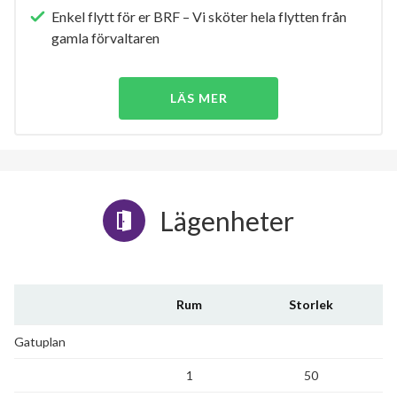
Enkel flytt för er BRF – Vi sköter hela flytten från
gamla förvaltaren
LÄS MER
Lägenheter
Rum
Storlek
Gatuplan
1
50