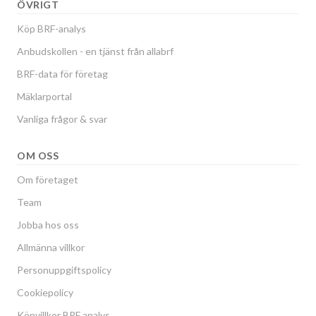
ÖVRIGT
Köp BRF-analys
Anbudskollen - en tjänst från allabrf
BRF-data för företag
Mäklarportal
Vanliga frågor & svar
OM OSS
Om företaget
Team
Jobba hos oss
Allmänna villkor
Personuppgiftspolicy
Cookiepolicy
Köpvillkor BRF analys