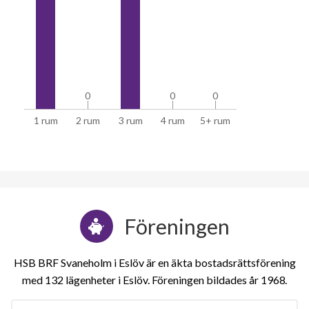
0
0
0
0
0
0
1 rum
2 rum
3 rum
4 rum
5+ rum
Föreningen
HSB BRF Svaneholm i Eslöv är en äkta bostadsrättsförening
med 132 lägenheter i Eslöv. Föreningen bildades år 1968