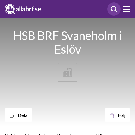
HSB BRF Svaneholm i
Eslöv
Dela
Följ