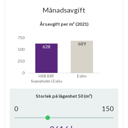
Månadsavgift
Årsavgift per m² (2021)
750
689
6
628
500
250
lägenheter
0
HSB BRF
Eslöv
Svaneholm i Eslöv
Storlek på lägenhet
50
(m²)
0
150