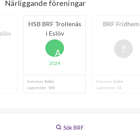
Närliggande föreningar
Trollenäs
BRF Fridhem 1
HSB BRF 
slöv
i E
A
024
20
v
Kommun
Eslöv
Kommun
Eslöv
2
Lägenheter
26
Lägenheter
130
Sök BRF