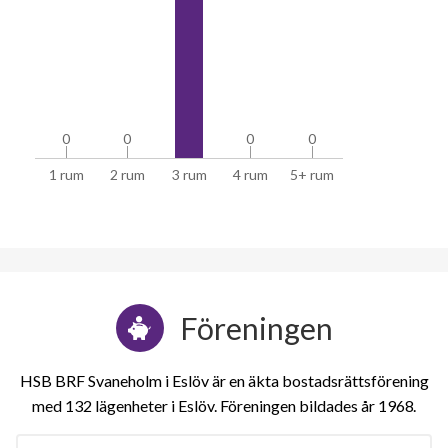
0
0
0
0
0
0
0
0
1 rum
2 rum
3 rum
4 rum
5+ rum
Föreningen
HSB BRF Svaneholm i Eslöv är en äkta bostadsrättsförening
med 132 lägenheter i Eslöv. Föreningen bildades år 1968