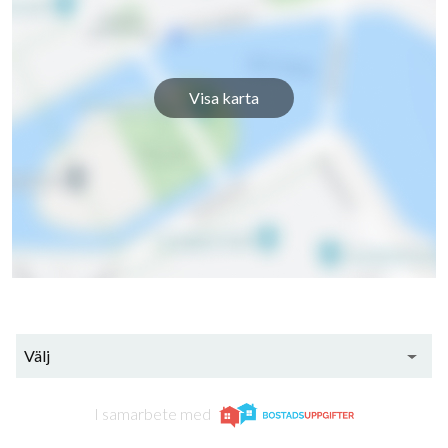
Visa karta
Välj
I samarbete med