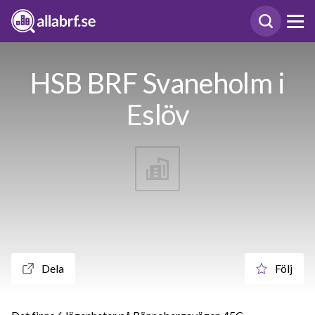
HSB BRF Svaneholm i
Eslöv
Dela
Följ