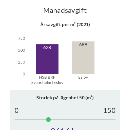
Månadsavgift
Årsavgift per m² (2021)
750
689
6
628
500
250
lägenheter
0
HSB BRF
Eslöv
Svaneholm i Eslöv
Storlek på lägenhet
50
(m²)
0
150