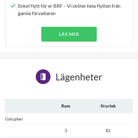
Enkel flytt för er BRF – Vi sköter hela flytten från
gamla förvaltaren
LÄS MER
Lägenheter
Rum
Storlek
Gatuplan
3
82