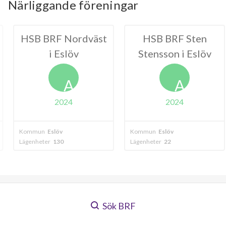
Närliggande föreningar
 Nordväst
HSB BRF Sten
HSB
slöv
Stensson i Eslöv
Norrevån
A
A
024
2024
v
Kommun
Eslöv
Kommun
Eslöv
0
Lägenheter
22
Lägenheter
120
Sök BRF