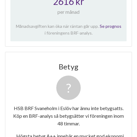
2616 kr
per månad
Månadsavgiften kan öka när räntan går upp.
Se prognos
i föreningens BRF-analys.
Betyg
HSB BRF Svaneholm i Eslöv har ännu inte betygsatts.
Köp en BRF-analys så betygsätter vi föreningen inom
48 timmar.
Högsta betyg A++ innebär en mycket god ekonomi.