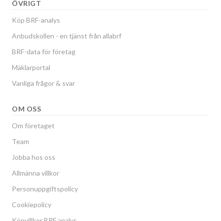
ÖVRIGT
Köp BRF-analys
Anbudskollen - en tjänst från allabrf
BRF-data för företag
Mäklarportal
Vanliga frågor & svar
OM OSS
Om företaget
Team
Jobba hos oss
Allmänna villkor
Personuppgiftspolicy
Cookiepolicy
Köpvillkor BRF analys