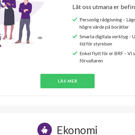
Låt oss utmana er befin
Personlig rådgivning – Läg
högre värde på borätter
Smarta digitala verktyg - 
tid för styrelsen
Enkel flytt för er BRF – Vi 
förvaltaren
LÄS MER
Ekonomi