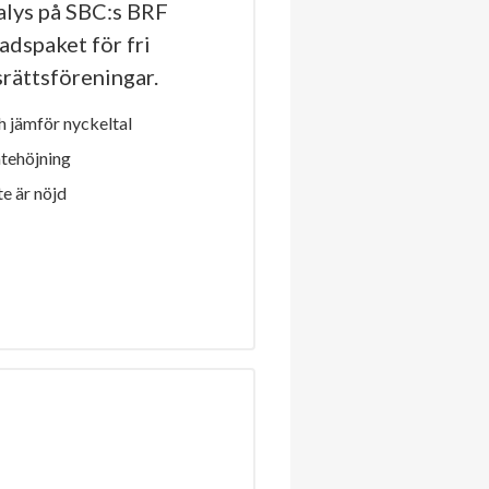
lys på SBC:s BRF
adspaket för fri
dsrättsföreningar.
 jämför nyckeltal
ntehöjning
e är nöjd