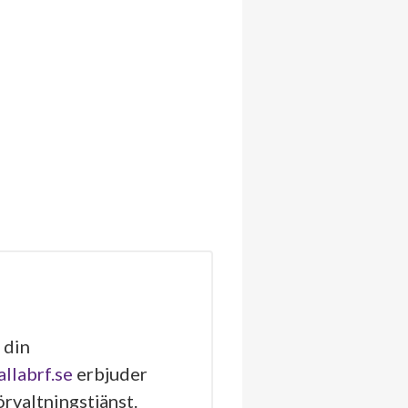
 din
allabrf.se
erbjuder
rvaltningstjänst.