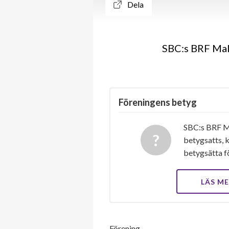
Dela
SBC:s BRF Mali
Föreningens betyg
SBC:s BRF Ma
betygsatts, k
betygsätta f
LÄS M
Förening