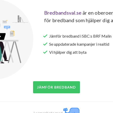
Bredbandsval.se
är en oberoen
för bredband som hjälper dig a
Jämför bredband i SBC:s BRF Malin
Se uppdaterade kampanjer i realtid
Vi hjälper dig att byta
JÄMFÖR BREDBAND
I samarbete med