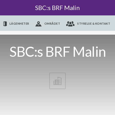
SBC:s BRF Malin
LÄGENHETER
OMRÅDET
STYRELSE & KONTAKT
SBC:s BRF Malin