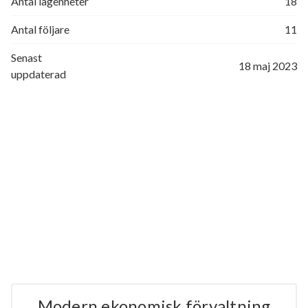
Antal lägenheter
18
Antal följare
11
Senast
18 maj 2023
uppdaterad
Modern ekonomisk förvaltning