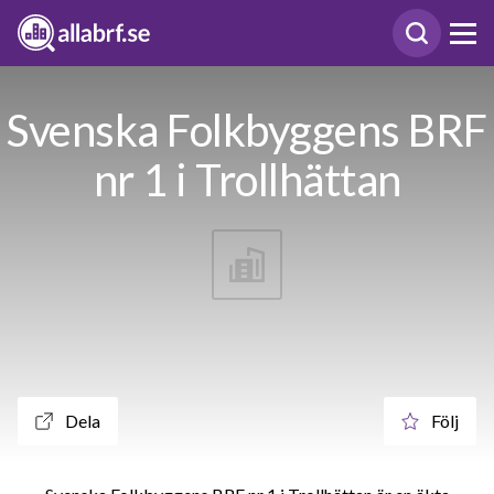
Svenska Folkbyggens BRF
nr 1 i Trollhättan
Dela
Följ