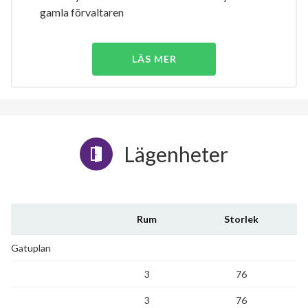
gamla förvaltaren
LÄS MER
Lägenheter
Rum
Storlek
Gatuplan
3
76
3
76