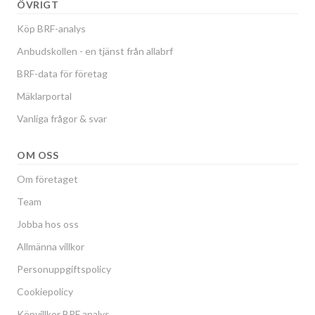
ÖVRIGT
Köp BRF-analys
Anbudskollen - en tjänst från allabrf
BRF-data för företag
Mäklarportal
Vanliga frågor & svar
OM OSS
Om företaget
Team
Jobba hos oss
Allmänna villkor
Personuppgiftspolicy
Cookiepolicy
Köpvillkor BRF analys