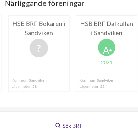
Närliggande föreningar
Bokaren i
HSB BRF Dalkullan
HSB BRF 
viken
i Sandviken
i San
A
+
2024
viken
Kommun
Sandviken
Kommun
Sandv
Lägenheter
55
Lägenheter
22
Sök BRF