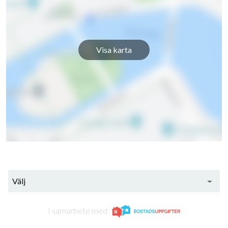
Visa karta
Välj
I samarbete med