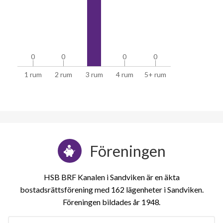
0
0
0
0
0
0
0
0
1 rum
2 rum
3 rum
4 rum
5+ rum
Föreningen
HSB BRF Kanalen i Sandviken är en äkta
bostadsrättsförening med 162 lägenheter i Sandviken.
Föreningen bildades år 1948