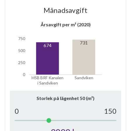
Månadsavgift
Årsavgift per m² (2020)
6
750
731
674
500
lägenheter
250
0
HSB BRF Kanalen
Sandviken
i Sandviken
Storlek på lägenhet
50
(m²)
0
150