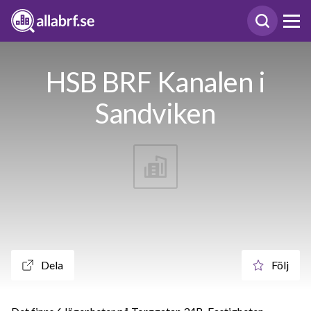
HSB BRF Kanalen i
Sandviken
Dela
Följ