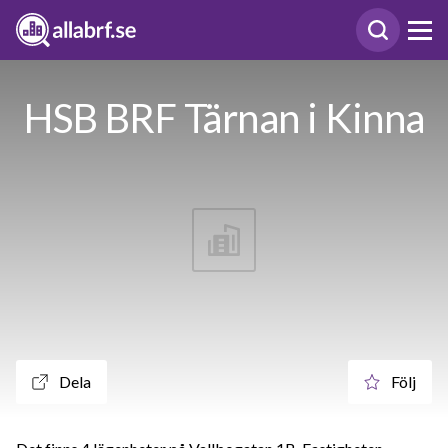
HSB BRF Tärnan i Kinna
Dela
Följ