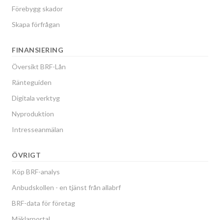
Förebygg skador
Skapa förfrågan
FINANSIERING
Översikt BRF-Lån
Ränteguiden
Digitala verktyg
Nyproduktion
Intresseanmälan
ÖVRIGT
Köp BRF-analys
Anbudskollen - en tjänst från allabrf
BRF-data för företag
Mäklarportal