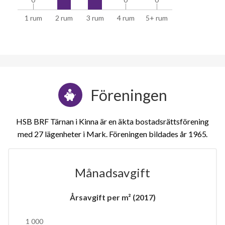
1 rum
2 rum
3 rum
4 rum
5+ rum
Föreningen
HSB BRF Tärnan i Kinna är en äkta bostadsrättsförening
med 27 lägenheter i Mark. Föreningen bildades år 1965
Månadsavgift
Årsavgift per m² (2017)
1 000