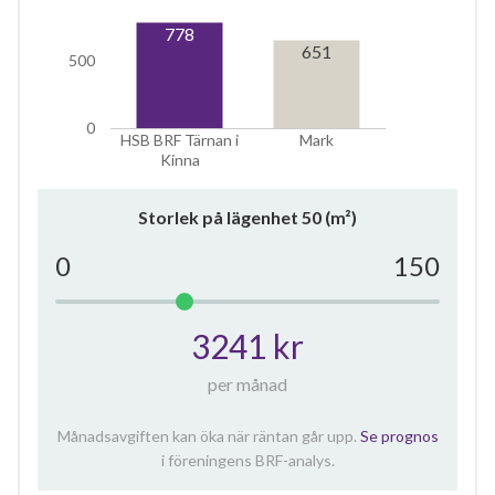
4
778
651
lägenheter
500
0
HSB BRF Tärnan i
Mark
Kinna
Storlek på lägenhet
50
(m²)
0
150
3241 kr
per månad
Månadsavgiften kan öka när räntan går upp.
Se prognos
i föreningens BRF-analys.