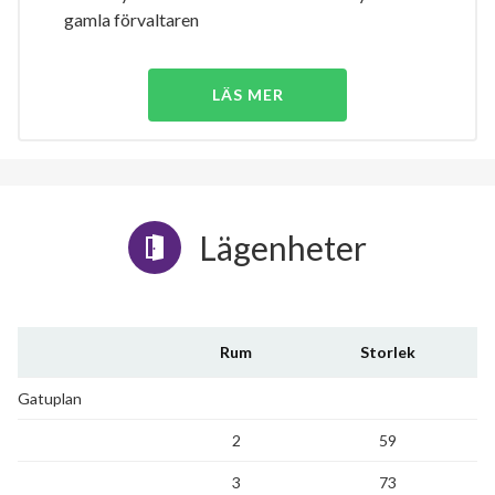
gamla förvaltaren
LÄS MER
Lägenheter
Rum
Storlek
Gatuplan
2
59
3
73