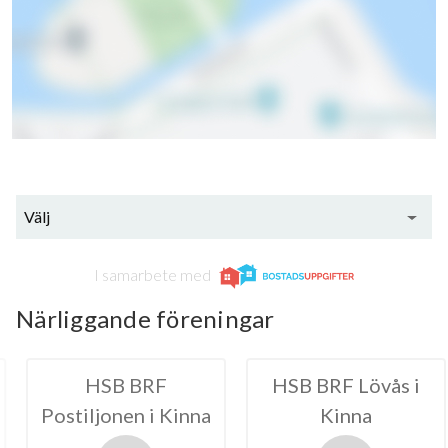
Välj
I samarbete med
Närliggande föreningar
 BRF
HSB BRF Lövås i
HSB BRF 
en i Kinna
Kinna
i K