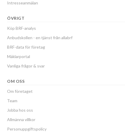
Intresseanmälan
ÖVRIGT
Köp BRF-analys
Anbudskollen - en tjänst från allabrf
BRF-data för företag
Mäklarportal
Vanliga frågor & svar
OM OSS
Om företaget
Team
Jobba hos oss
Allmänna villkor
Personuppgiftspolicy