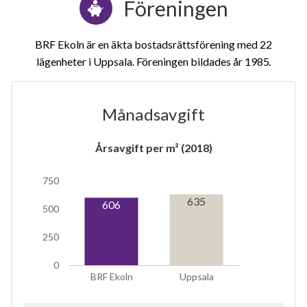
Föreningen
BRF Ekoln är en äkta bostadsrättsförening med 22
lägenheter i Uppsala. Föreningen bildades år 1985
Månadsavgift
1
Årsavgift per m² (2018)
750
lägenhet
m²
635
606
500
250
0
BRF Ekoln
Uppsala