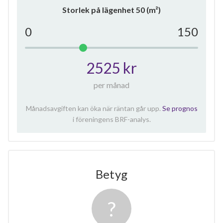
Storlek på lägenhet
50
(m²)
0
150
2525 kr
per månad
Månadsavgiften kan öka när räntan går upp.
Se prognos
i föreningens BRF-analys.
Betyg