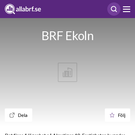
BRF Ekoln
Dela
Följ