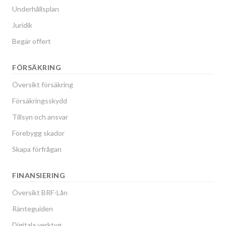
Underhållsplan
Juridik
Begär offert
FÖRSÄKRING
Översikt försäkring
Försäkringsskydd
Tillsyn och ansvar
Förebygg skador
Skapa förfrågan
FINANSIERING
Översikt BRF-Lån
Ränteguiden
Digitala verktyg