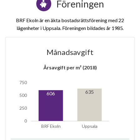
Föreningen
BRF Ekoln är en äkta bostadsrättsförening med 22
lägenheter i Uppsala. Föreningen bildades år 1985
Månadsavgift
1
Årsavgift per m² (2018)
750
lägenhet
m²
635
606
500
250
0
BRF Ekoln
Uppsala