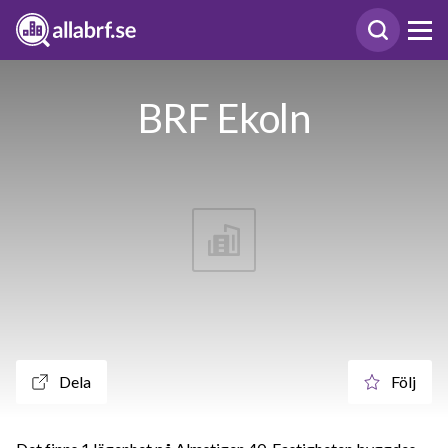
BRF Ekoln
Dela
Följ