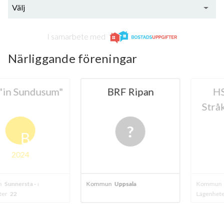
Välj
I samarbete med
Närliggande föreningar
Sundusum"
BRF Ripan
HSB B
Stråken 
B
024
ersta - uppsala
Kommun
Uppsala
Kommun
Uppsa
Lägenheter
172