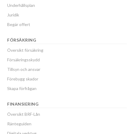
Underhållsplan
Juridik
Begär offert
FÖRSÄKRING
Översikt försäkring
Försäkringsskydd
Tillsyn och ansvar
Förebygg skador
Skapa förfrågan
FINANSIERING
Översikt BRF-Lån
Ränteguiden
Digitala verktyg