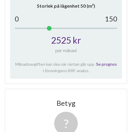
Storlek på lägenhet
50
(m²)
0
150
2525 kr
per månad
Månadsavgiften kan öka när räntan går upp.
Se prognos
i föreningens BRF-analys.
Betyg