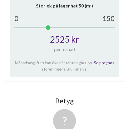
Storlek på lägenhet
50
(m²)
0
150
2525 kr
per månad
Månadsavgiften kan öka när räntan går upp.
Se prognos
i föreningens BRF-analys.
Betyg