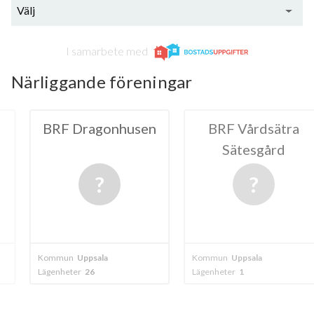
Välj
I samarbete med
Närliggande föreningar
gonhusen
BRF Vårdsätra
BRF Su
Sätesgård
L.I.
ala
Kommun
Uppsala
Kommun
Sunne
Lägenheter
1
Lägenheter
33