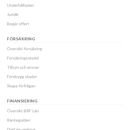
Underhållsplan
Juridik
Begär offert
FÖRSÄKRING
Översikt försäkring
Försäkringsskydd
Tillsyn och ansvar
Förebygg skador
Skapa förfrågan
FINANSIERING
Översikt BRF-Lån
Ränteguiden
Digitala verktyg