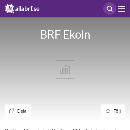
BRF Ekoln
Dela
Följ