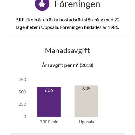
Föreningen
BRF Ekoln är en äkta bostadsrättsförening med 22
lägenheter i Uppsala. Föreningen bildades år 1985
Månadsavgift
1
Årsavgift per m² (2018)
750
lägenhet
m²
635
606
500
250
0
BRF Ekoln
Uppsala