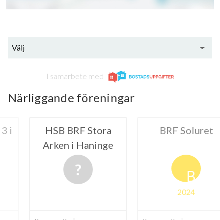
Välj
I samarbete med
Närliggande föreningar
F Stora
BRF Soluret
HSB BRF 
 Haninge
i Ha
B
2024
20