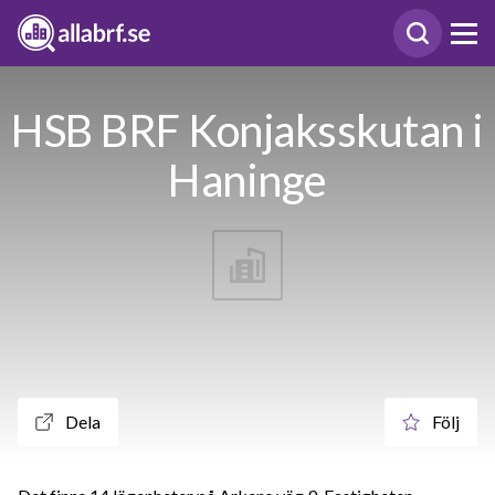
HSB BRF Konjaksskutan i
Haninge
Dela
Följ