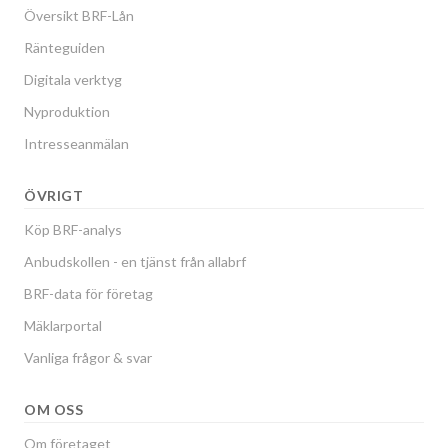
Översikt BRF-Lån
Ränteguiden
Digitala verktyg
Nyproduktion
Intresseanmälan
ÖVRIGT
Köp BRF-analys
Anbudskollen - en tjänst från allabrf
BRF-data för företag
Mäklarportal
Vanliga frågor & svar
OM OSS
Om företaget