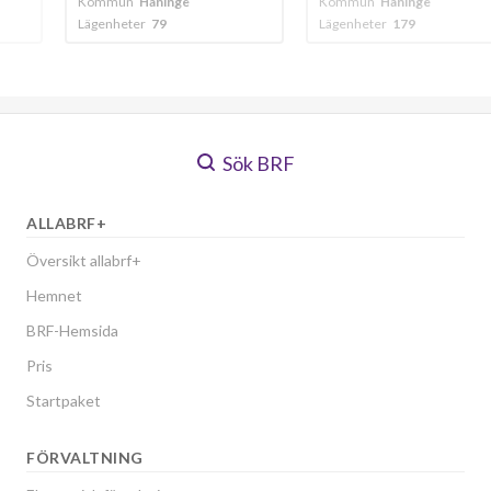
nge
Kommun
Haninge
Kommun
Hanin
Lägenheter
179
Lägenheter
314
Sök BRF
ALLABRF+
Översikt allabrf+
Hemnet
BRF-Hemsida
Pris
Startpaket
FÖRVALTNING