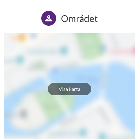
Området
Visa karta