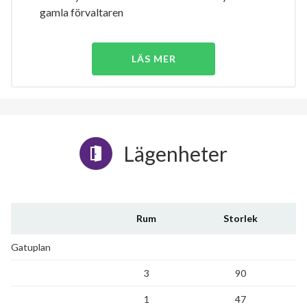
gamla förvaltaren
LÄS MER
Lägenheter
Rum
Storlek
Gatuplan
3
90
1
47