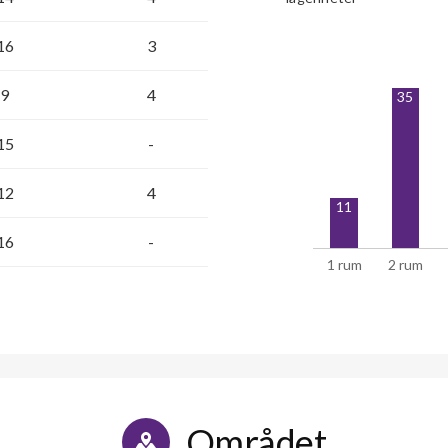
16
3
9
4
35
15
-
12
4
11
16
-
1 rum
2 rum
Området