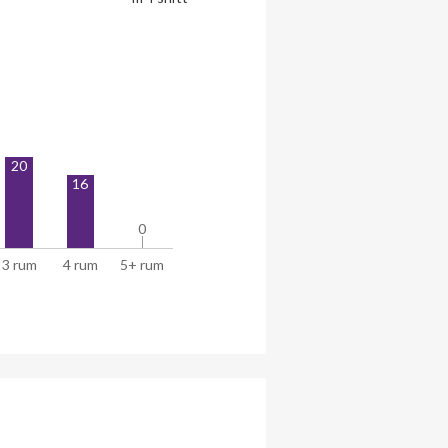
20
16
0
0
3 rum
4 rum
5+ rum