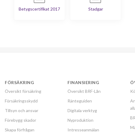
Betygscertifikat 2017
Stadgar
FÖRSÄKRING
FINANSIERING
Ö
Översikt försäkring
Översikt BRF-Lån
Kö
Försäkringsskydd
Ränteguiden
An
al
Tillsyn och ansvar
Digitala verktyg
BR
Förebygg skador
Nyproduktion
Mä
Skapa förfrågan
Intresseanmälan