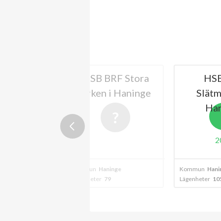
RF Loke i
HSB BRF Stora
HS
ninge
Arken i Haninge
Slätm
Ha
B
2024
2
inge
Kommun
Haninge
Kommun
Hani
41
Lägenheter
79
Lägenheter
10