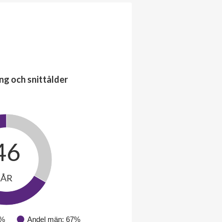
ng och snittålder
46
ÅR
3%
Andel män: 67%