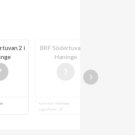
tuvan 2 i
BRF Södertuvan 1 i
BRF So
inge
Haninge
202
ge
Kommun
Haninge
Kommun
Haning
Lägenheter
37
Lägenheter
179