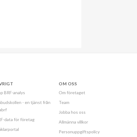
VRIGT
OM OSS
p BRF-analys
Om företaget
budskollen - en tjänst från
Team
labrf
Jobba hos oss
F-data för företag
Allmänna villkor
klarportal
Personuppgiftspolicy