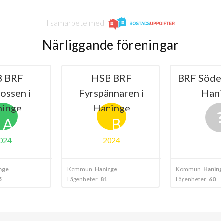
I samarbete med
Närliggande föreningar
B BRF
HSB BRF
BRF Söder
ossen i
Fyrspännaren i
Han
ninge
Haninge
A
B
024
2024
nge
Kommun
Haninge
Kommun
Hanin
5
Lägenheter
81
Lägenheter
60