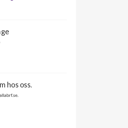
nge
e
m hos oss.
labrf.se.