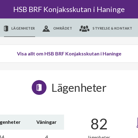
HSB BRF Konjaksskutan i Haninge
LÄGENHETER
OMRÅDET
STYRELSE & KONTAKT
Visa allt om HSB BRF Konjaksskutan i Haninge
Lägenheter
82
ägenheter
Våningar
14
4
lägenheter