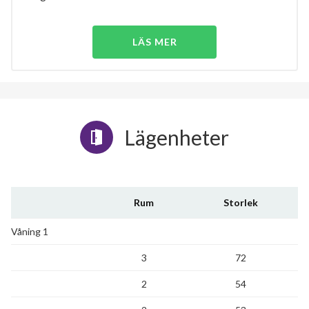
LÄS MER
Lägenheter
Rum
Storlek
Våning 1
3
72
2
54