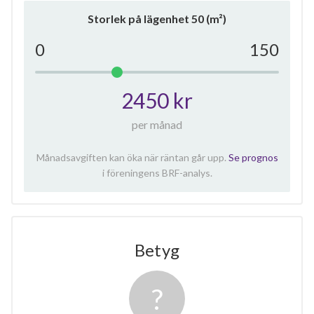
Storlek på lägenhet
50
(m²)
0
150
2450 kr
per månad
Månadsavgiften kan öka när räntan går upp.
Se prognos
i föreningens BRF-analys.
Betyg