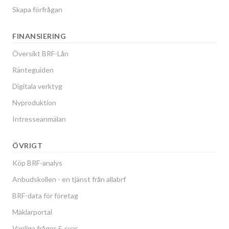
Skapa förfrågan
FINANSIERING
Översikt BRF-Lån
Ränteguiden
Digitala verktyg
Nyproduktion
Intresseanmälan
ÖVRIGT
Köp BRF-analys
Anbudskollen - en tjänst från allabrf
BRF-data för företag
Mäklarportal
Vanliga frågor & svar