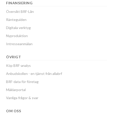
FINANSIERING
Översikt BRF-Lån
Ränteguiden
Digitala verktyg
Nyproduktion
Intresseanmälan
ÖVRIGT
Köp BRF-analys
Anbudskollen - en tjänst från allabrf
BRF-data för företag
Mäklarportal
Vanliga frågor & svar
OM OSS