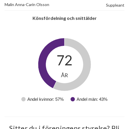
Malin Anna-Carin Olsson
Suppleant
Könsfördelning och snittålder
15
lägenheter
72
ÅR
Andel kvinnor: 57%
Andel män: 43%
Sitter du i föreningens styrelse? Bli