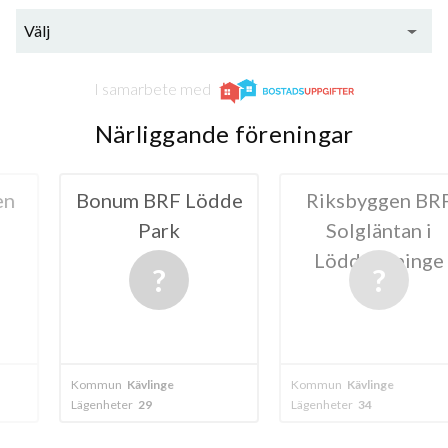
Välj
I samarbete med
Närliggande föreningar
RF Lödde
Riksbyggen BRF
BRF Per
ark
Solgläntan i
Löddek
Löddeköpinge
inge
Kommun
Kävlinge
Kommun
Lödde
Lägenheter
34
Lägenheter
5