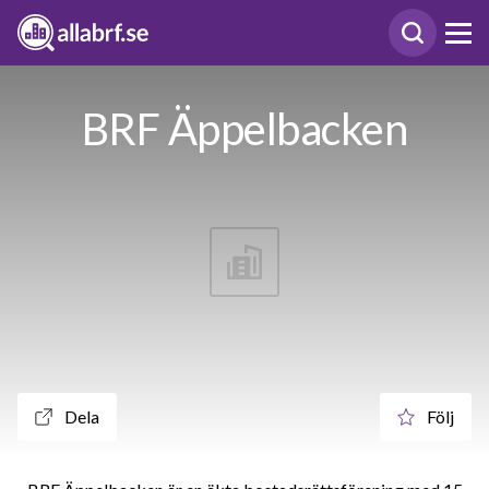
BRF Äppelbacken
Dela
Följ