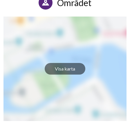
Området
Visa karta