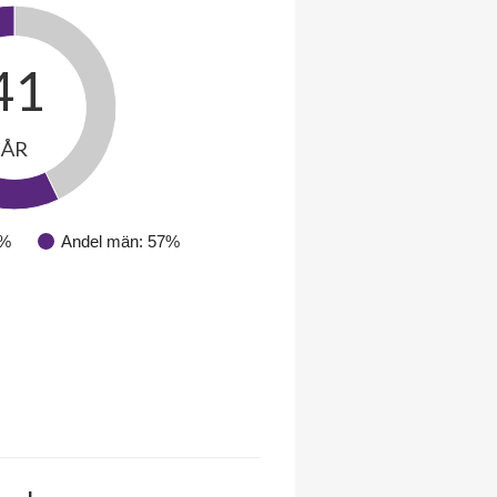
41
ÅR
3%
Andel män: 57%