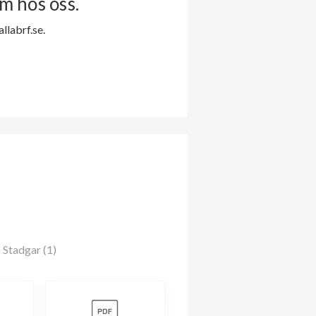
m hos oss.
labrf.se.
Stadgar (1)