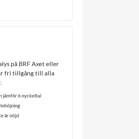
lys på BRF Axet eller
fri tillgång till alla
.
 jämför 6 nyckeltal
ntehöjning
e är nöjd