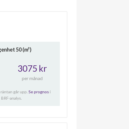
ägenhet
50
(m²)
3075 kr
per månad
 räntan går upp.
Se prognos
i
 BRF-analys.