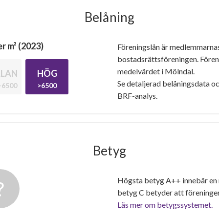
Belåning
r m² (2023)
Föreningslån är medlemmarna
bostadsrättsföreningen. Före
medelvärdet i Mölndal.
LAN
HÖG
Se detaljerad belåningsdata oc
-6500
>6500
BRF-analys.
Betyg
Högsta betyg A++ innebär en
betyg C betyder att föreninge
Läs mer om betygssystemet.