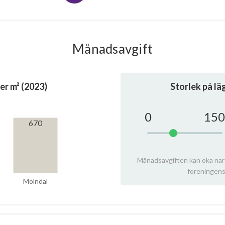
Månadsavgift
er m² (2023)
Storlek på l
0
150
670
Månadsavgiften kan öka när
föreningens
Mölndal