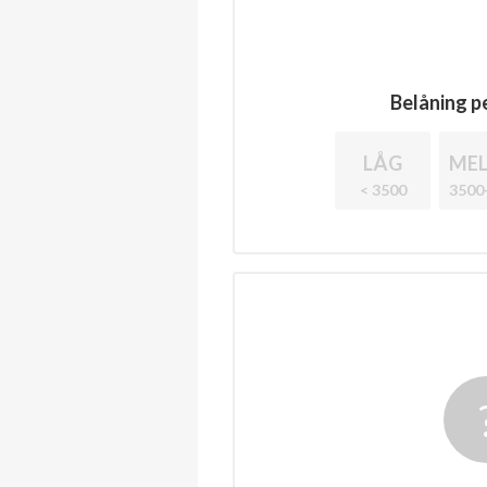
Belåning pe
LÅG
MEL
< 3500
3500