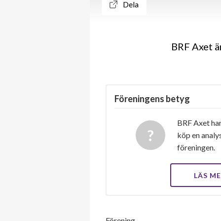
Dela
BRF Axet ä
Föreningens betyg
BRF Axet har
köp en analys
föreningen.
LÄS M
Förening