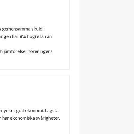
s gemensamma skuld i
ningen har
8%
högre lån än
h jämförelse i föreningens
 mycket god ekonomi. Lägsta
n har ekonomiska svårigheter.