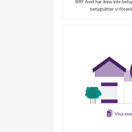
BRF Axet har ännu inte bety
betygsätter vi fören
Visa ex