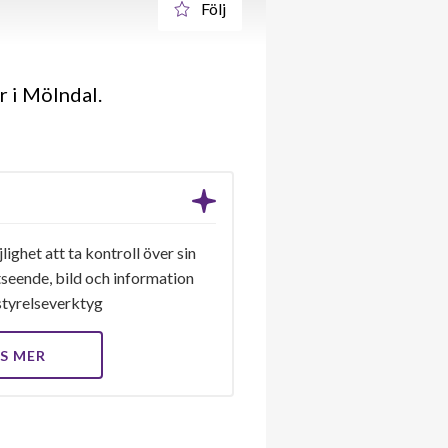
Följ
 i Mölndal.
ighet att ta kontroll över sin
seende, bild och information
a styrelseverktyg
S MER