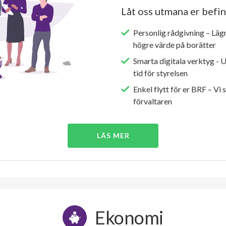
Låt oss utmana er befin
Personlig rådgivning – Läg
högre värde på borätter
Smarta digitala verktyg - 
tid för styrelsen
Enkel flytt för er BRF – Vi 
förvaltaren
LÄS MER
Ekonomi