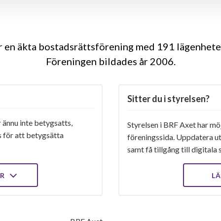
r en äkta bostadsrättsförening med 191 lägenheter
Föreningen bildades år 2006
Sitter du i styrelsen?
 ännu inte betygsatts,
Styrelsen i BRF Axet har möjl
 för att betygsätta
föreningssida. Uppdatera ut
samt få tillgång till digital
ER
LÄ