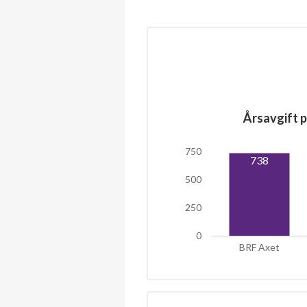
Årsavgift p
750
738
500
250
0
BRF Axet