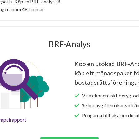
gsatts. Köp en BRF-analys så
ingen inom 48 timmar.
BRF-Analys
Köp en utökad BRF-Ana
köp ett månadspaket för 
bostadsrättsföreningar
Visa ekonomiskt betyg och
Se hur avgiften ökar vid rä
Pengarna tillbaka om du int
empelrapport