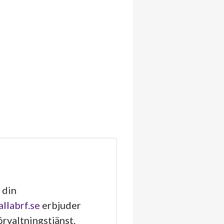
 din
allabrf.se
erbjuder
rvaltningstjänst.