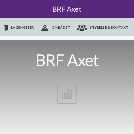
BRF Axet
LÄGENHETER
OMRÅDET
STYRELSE & KONTAKT
BRF Axet