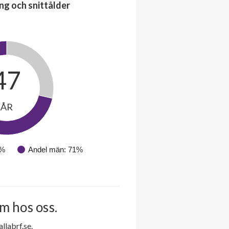
ng och snittålder
47
ÅR
9%
Andel män: 71%
m hos oss.
labrf.se.