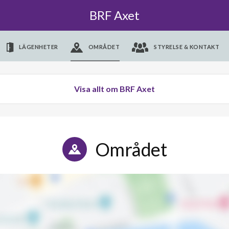
BRF Axet
LÄGENHETER
OMRÅDET
STYRELSE & KONTAKT
Visa allt om BRF Axet
Området