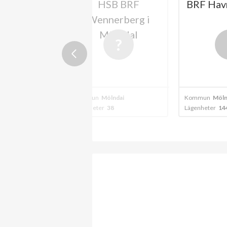
F Tegen i
HSB BRF
BRF Hav
lndal
Wennerberg i
Mölndal
A
2024
ndal
Kommun
Mölndal
Kommun
Möln
77
Lägenheter
38
Lägenheter
14