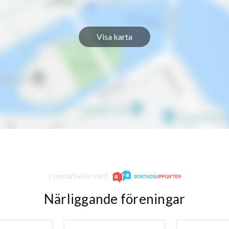
Visa karta
I samarbete med
Närliggande föreningar