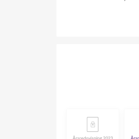
Årsredovisning 2023
Årsr