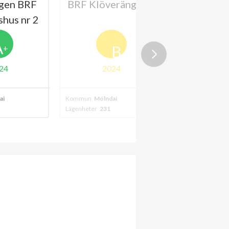
gen BRF
BRF Klöverängen 2
BRF Peg
hus nr 2
kvart
Stiern
A
B
+
24
2024
202
al
Kommun
Mölndal
Kommun
Mölnda
Lägenheter
231
Lägenheter
62