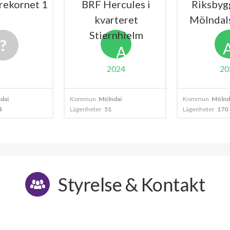
rekornet 1
BRF Hercules i
Riksbyg
kvarteret
Mölndals
Stiernhielm
A
2024
20
dal
Kommun
Mölndal
Kommun
Mölnd
4
Lägenheter
51
Lägenheter
170
Styrelse & Kontakt