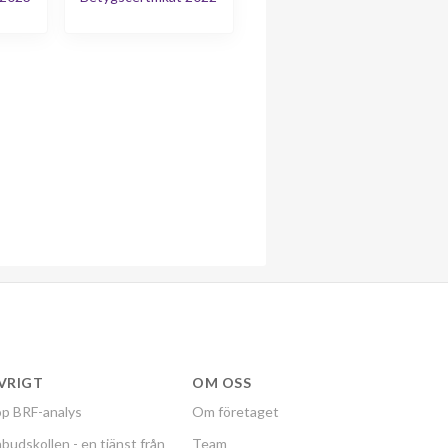
VRIGT
OM OSS
p BRF-analys
Om företaget
budskollen - en tjänst från
Team