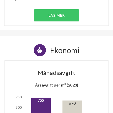
LÄS MER
Ekonomi
Månadsavgift
Årsavgift per m² (2023)
750
738
670
500