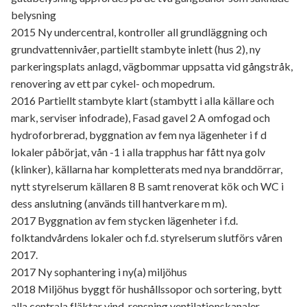
belysning
2015 Ny undercentral, kontroller all grundläggning och
grundvattennivåer, partiellt stambyte inlett (hus 2), ny
parkeringsplats anlagd, vägbommar uppsatta vid gångstråk,
renovering av ett par cykel- och mopedrum.
2016 Partiellt stambyte klart (stambytt i alla källare och
mark, serviser infodrade), Fasad gavel 2 A omfogad och
hydroforbrerad, byggnation av fem nya lägenheter i f d
lokaler påbörjat, vån -1 i alla trapphus har fått nya golv
(klinker), källarna har kompletterats med nya branddörrar,
nytt styrelserum källaren 8 B samt renoverat kök och WC i
dess anslutning (används till hantverkare m m).
2017 Byggnation av fem stycken lägenheter i f.d.
folktandvårdens lokaler och f.d. styrelserum slutförs våren
2017.
2017 Ny sophantering i ny(a) miljöhus
2018 Miljöhus byggt för hushållssopor och sortering, bytt
alla centrala fläktar vind, rensning ventilationskanaler,