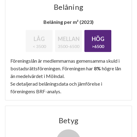
Belåning
Belåning per m² (2023)
LÅG
MELLAN
HÖG
< 3500
3500-6500
>6500
Föreningslån är medlemmarnas gemensamma skuld i
bostadsrättsföreningen. Föreningen har
8%
högre lån
än medelvärdet i Mölndal.
Se detaljerad belåningsdata och jämförelse i
föreningens BRF-analys.
Betyg