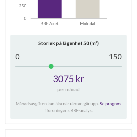
250
0
BRF Axet
Mölndal
Storlek på lägenhet
50
(m²)
0
150
3075 kr
per månad
Månadsavgiften kan öka när räntan går upp.
Se prognos
i föreningens BRF-analys.