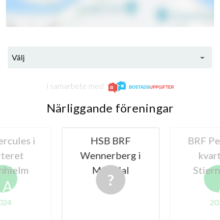
Välj
I samarbete med
Närliggande föreningar
rcules i
HSB BRF
BRF Pe
teret
Wennerberg i
kvar
nhielm
Mölndal
Stier
A
024
20