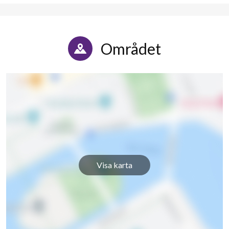
Området
Visa karta