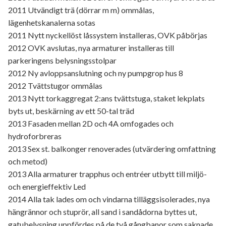
2011 Utvändigt trä (dörrar m m) ommålas,
lägenhetskanalerna sotas
2011 Nytt nyckellöst låssystem installeras, OVK påbörjas
2012 OVK avslutas, nya armaturer installeras till
parkeringens belysningsstolpar
2012 Ny avloppsanslutning och ny pumpgrop hus 8
2012 Tvättstugor ommålas
2013 Nytt torkaggregat 2:ans tvättstuga, staket lekplats
byts ut, beskärning av ett 50-tal träd
2013 Fasaden mellan 2D och 4A omfogades och
hydroforbreras
2013 Sex st. balkonger renoverades (utvärdering omfattning
och metod)
2013 Alla armaturer trapphus och entréer utbytt till miljö-
och energieffektiv Led
2014 Alla tak lades om och vindarna tilläggsisolerades, nya
hängrännor och stuprör, all sand i sandådorna byttes ut,
gatubelysning uppfördes på de två gångbanor som saknade