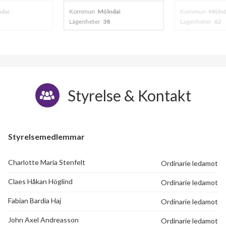
dal
Kommun
Mölndal
Kommun
Mölnd
Lägenheter
38
Lägenheter
62
Styrelse & Kontakt
Styrelsemedlemmar
Charlotte Maria Stenfelt
Ordinarie ledamot
Claes Håkan Höglind
Ordinarie ledamot
Fabian Bardia Haj
Ordinarie ledamot
John Axel Andreasson
Ordinarie ledamot