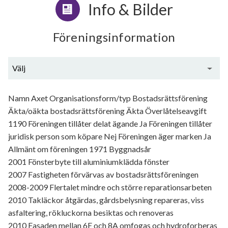
Info & Bilder
Föreningsinformation
Välj
Generell information
Namn Axet Organisationsform/typ Bostadsrättsförening
Äkta/oäkta bostadsrättsförening Äkta Överlåtelseavgift
1190 Föreningen tillåter delat ägande Ja Föreningen tillåter
juridisk person som köpare Nej Föreningen äger marken Ja
Allmänt om föreningen 1971 Byggnadsår
2001 Fönsterbyte till aluminiumklädda fönster
2007 Fastigheten förvärvas av bostadsrättsföreningen
2008-2009 Flertalet mindre och större reparationsarbeten
2010 Takläckor åtgärdas, gårdsbelysning repareras, viss
asfaltering, rökluckorna besiktas och renoveras
2010 Fasaden mellan 6E och 8A omfogas och hydroforberas