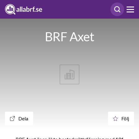
BRF Axet
Dela
Följ