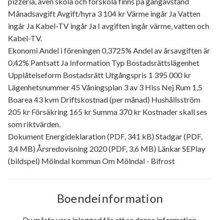
pizzeria, även skola och förskola finns på gångavstånd
Månadsavgift Avgift/hyra 3 104 kr Värme ingår Ja Vatten
ingår Ja Kabel-TV ingår Ja I avgiften ingår värme, vatten och
Kabel-TV.
Ekonomi Andel i föreningen 0,3725% Andel av årsavgiften är
0,42% Pantsatt Ja Information Typ Bostadsrättslägenhet
Upplåtelseform Bostadsrätt Utgångspris 1 395 000 kr
Lägenhetsnummer 45 Våningsplan 3 av 3 Hiss Nej Rum 1,5
Boarea 43 kvm Driftskostnad (per månad) Hushållsström
205 kr Försäkring 165 kr Summa 370 kr Kostnader skall ses
som riktvärden.
Dokument Energideklaration (PDF, 341 kB) Stadgar (PDF,
3,4 MB) Årsredovisning 2020 (PDF, 3,6 MB) Länkar SEPlay
(bildspel) Mölndal kommun Om Mölndal - Bifrost
Boendeinformation
Du måste vara inloggad för att se denna information.