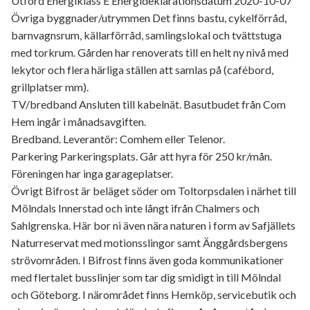
Utförd Energiklass E Energideklarationsdatum 2020-10-07
Övriga byggnader/utrymmen Det finns bastu, cykelförråd,
barnvagnsrum, källarförråd, samlingslokal och tvättstuga
med torkrum. Gården har renoverats till en helt ny nivå med
lekytor och flera härliga ställen att samlas på (cafébord,
grillplatser mm).
TV/bredband Ansluten till kabelnät. Basutbudet från Com
Hem ingår i månadsavgiften.
Bredband. Leverantör: Comhem eller Telenor.
Parkering Parkeringsplats. Går att hyra för 250 kr/mån.
Föreningen har inga garageplatser.
Övrigt Bifrost är beläget söder om Toltorpsdalen i närhet till
Mölndals Innerstad och inte långt ifrån Chalmers och
Sahlgrenska. Här bor ni även nära naturen i form av Safjällets
Naturreservat med motionsslingor samt Änggårdsbergens
strövområden. I Bifrost finns även goda kommunikationer
med flertalet busslinjer som tar dig smidigt in till Mölndal
och Göteborg. I närområdet finns Hemköp, servicebutik och