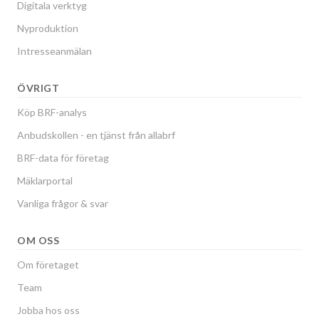
Digitala verktyg
Nyproduktion
Intresseanmälan
ÖVRIGT
Köp BRF-analys
Anbudskollen - en tjänst från allabrf
BRF-data för företag
Mäklarportal
Vanliga frågor & svar
OM OSS
Om företaget
Team
Jobba hos oss