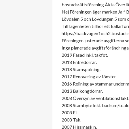
bostadsrättsförening Äkta Överlåte
Nej Föreningen äger marken Ja * B
Lövdalen 5 och Lövdungen 5 som o
Till lägenheten tillhör ett källa
https://backvagen1och2.bostadsra
Föreningen justerade avgifterna s
Inga planerade avgiftsförändringa
2019 Fasad inkl. takfot.
2018 Entrédörrar.
2018 Stamspolning.
2017 Renovering av fönster.
2016 Relining av stammar under m
2013 Balkongdörrar.
2008 Översyn av ventilationsfläkt
2008 Stambyte inkl. badrum/toale
2008 El.
2008 Tak.
2007 Hissmaskin.