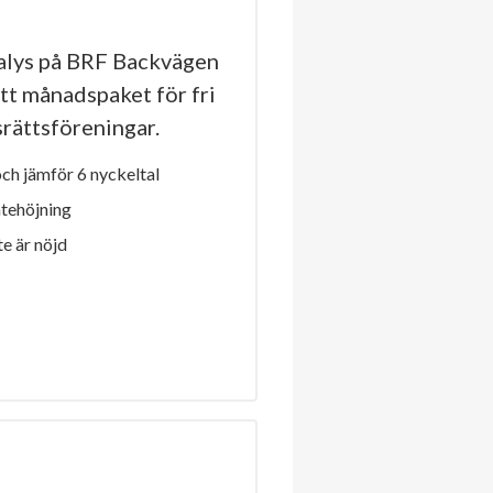
alys på BRF Backvägen
ett månadspaket för fri
dsrättsföreningar.
h jämför 6 nyckeltal
ntehöjning
e är nöjd