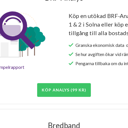
Köp en utökad BRF-An
1 & 2 i Solna eller köp 
tillgång till alla bosta
Granska ekonomisk data oc
Se hur avgiften ökar vid rä
Pengarna tillbaka om du int
empelrapport
KÖP ANALYS (99 KR)
Bredband