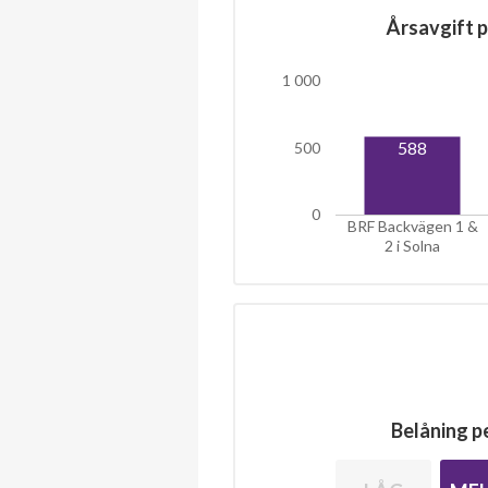
Årsavgift p
1 000
588
500
0
BRF Backvägen 1 &
2 i Solna
Belåning pe