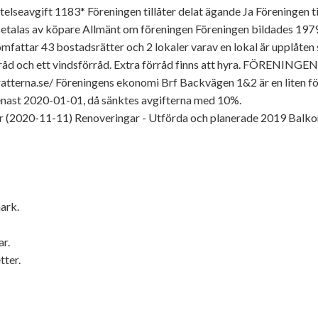
lseavgift 1183* Föreningen tillåter delat ägande Ja Föreningen ti
etalas av köpare Allmänt om föreningen Föreningen bildades 1979 
mfattar 43 bostadsrätter och 2 lokaler varav en lokal är upplåt
rförråd och ett vindsförråd. Extra förråd finns att hyra. FÖRENI
tterna.se/ Föreningens ekonomi Brf Backvägen 1&2 är en liten f
enast 2020-01-01, då sänktes avgifterna med 10%.
r (2020-11-11) Renoveringar - Utförda och planerade 2019 Balkong
ark.
ar.
tter.