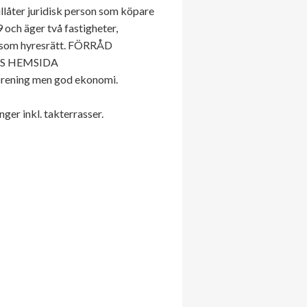
llåter juridisk person som köpare
och äger två fastigheter,
en som hyresrätt. FÖRRÅD
NGENS HEMSIDA
örening men god ekonomi.
er inkl. takterrasser.