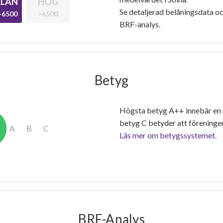
LAN
HÖG
Se detaljerad belåningsdata oc
-6500
>6500
BRF-analys.
Betyg
Högsta betyg A++ innebär en
betyg C betyder att föreninge
Läs mer om betygssystemet.
BRF-Analys