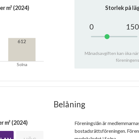
er m² (2024)
Storlek på l
0
150
612
Månadsavgiften kan öka när
föreningens
Solna
Belåning
r m² (2024)
Föreningslån är medlemmarna
bostadsrättsföreningen. Före
medelvärdet i Solna.