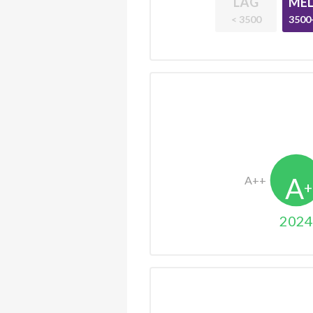
LÅG
MEL
< 3500
3500
2024