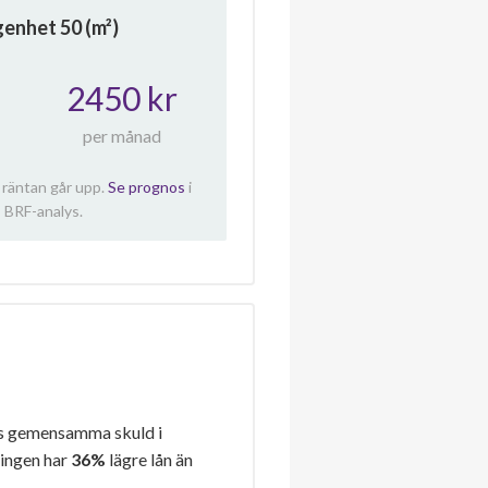
ägenhet
50
(m²)
2450 kr
per månad
 räntan går upp.
Se prognos
i
 BRF-analys.
s gemensamma skuld i
ningen har
36%
lägre lån än