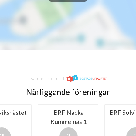
I samarbete med
Närliggande föreningar
 Nacka
BRF Solviksgården
BRF Somm
elnäs 1