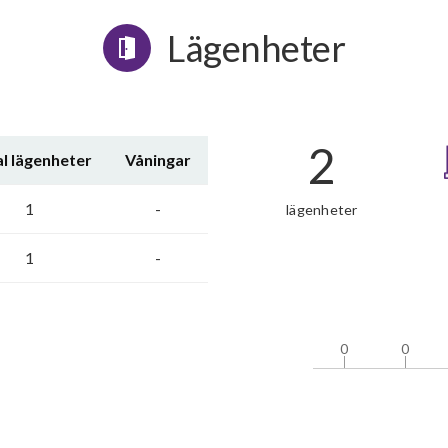
Lägenheter
2
l lägenheter
Våningar
1
-
lägenheter
1
-
0
0
0
0