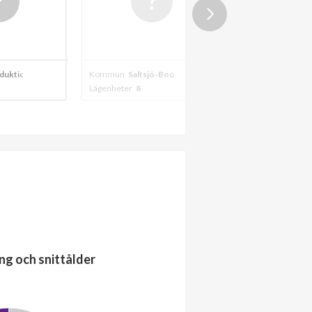
B
2024
jö-Boo
Kommun
Saltsjö-Boo
Kommun
Nacka
Lägenheter
9
Lägenheter
3
ng och snittålder