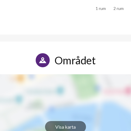
1 rum
2 rum
Området
Visa karta