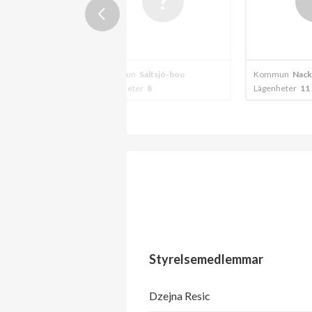
tsjö-boo
Kommun
Nacka
Kommun
Salt
Lägenheter
11
Lägenheter
2
Styrelsemedlemmar
Dzejna Resic