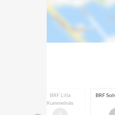
F Lilla
BRF Solviksnästet
BRF
melnäs
Kumm