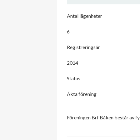
Antal lägenheter
6
Registreringsår
2014
Status
Äkta förening
Föreningen Brf Båken består av fyr