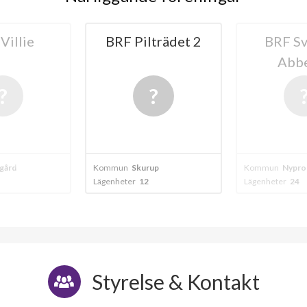
trädet 2
BRF Svanen i
BRF H
Abbekås
up
Kommun
Nyproduktion
Kommun
Skuru
Lägenheter
24
Lägenheter
16
Styrelse & Kontakt