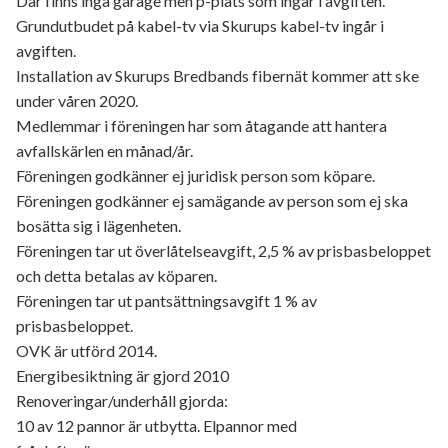
Där finns inga garage men p-plats som ingår i avgiften.
Grundutbudet på kabel-tv via Skurups kabel-tv ingår i
avgiften.
Installation av Skurups Bredbands fibernät kommer att ske
under våren 2020.
Medlemmar i föreningen har som åtagande att hantera
avfallskärlen en månad/år.
Föreningen godkänner ej juridisk person som köpare.
Föreningen godkänner ej samägande av person som ej ska
bosätta sig i lägenheten.
Föreningen tar ut överlåtelseavgift, 2,5 % av prisbasbeloppet
och detta betalas av köparen.
Föreningen tar ut pantsättningsavgift 1 % av
prisbasbeloppet.
OVK är utförd 2014.
Energibesiktning är gjord 2010
Renoveringar/underhåll gjorda:
10 av 12 pannor är utbytta. Elpannor med