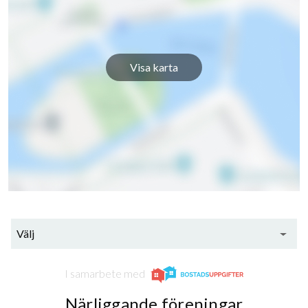
Visa karta
12
lägenheter
Välj
I samarbete med
Närliggande föreningar