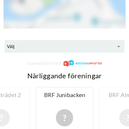
Välj
I samarbete med
Närliggande föreningar
nibacken
BRF Almträdet
BRF Ram