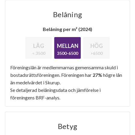
Belåning
Belåning per m² (2024)
LÅG
MELLAN
HÖG
< 3500
3500-6500
>6500
Föreningslån är medlemmarnas gemensamma skuld i
bostadsrättsföreningen. Föreningen har
27%
högre lån
än medelvärdet i Skurup.
Se detaljerad belåningsdata och jämförelse i
föreningens BRF-analys.
Betyg