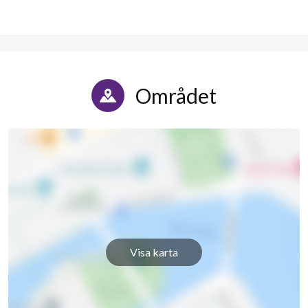
Området
Visa karta