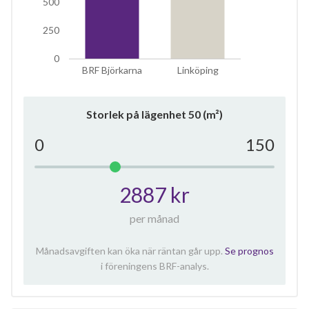
500
250
0
BRF Björkarna
Linköping
Storlek på lägenhet
50
(m²)
0
150
2887 kr
per månad
Månadsavgiften kan öka när räntan går upp.
Se prognos
i föreningens BRF-analys.