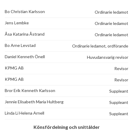
Björkliden 249
1
-
Bo Christian Karlsson
Ordinarie ledamot
Björkliden 251
1
-
65
Jens Lembke
Ordinarie ledamot
Björkliden 253
1
-
Åsa Katarina Åstrand
Ordinarie ledamot
lägenheter
Björkliden 255
1
-
Bo Arne Levstad
Ordinarie ledamot, ordförande
Björkliden 257
1
-
Daniel Kenneth Önell
Huvudansvarig revisor
KPMG AB
Revisor
Björkliden 259
1
-
KPMG AB
Revisor
Björkliden 261
1
-
Bror Erik Kenneth Karlsson
Suppleant
Björkliden 263
1
-
Jennie Elisabeth Maria Hultberg
Suppleant
Björkliden 265
1
-
Linda Li Helena Arnell
Suppleant
Björkliden 267
1
-
Könsfördelning och snittålder