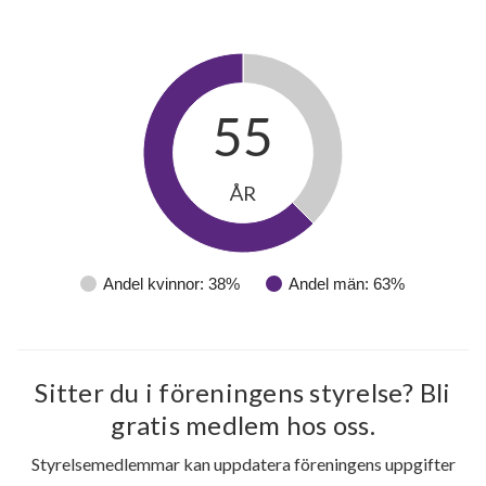
Björkliden 269
1
-
Björkliden 271
1
-
Björkliden 273
1
-
55
Björkliden 275
1
1
ÅR
Björkliden 277
1
-
Björkliden 279
1
-
Andel kvinnor: 38%
Andel män: 63%
Björkliden 281
1
-
Björkliden 283
1
-
Sitter du i föreningens styrelse? Bli
Björkliden 285
1
-
gratis medlem hos oss.
Styrelsemedlemmar kan uppdatera föreningens uppgifter