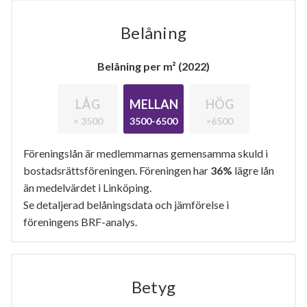
Belåning
Belåning per m² (2022)
LÅG
MELLAN
HÖG
< 3500
3500-6500
>6500
Föreningslån är medlemmarnas gemensamma skuld i
bostadsrättsföreningen. Föreningen har
36%
lägre lån
än medelvärdet i Linköping.
Se detaljerad belåningsdata och jämförelse i
föreningens BRF-analys.
Betyg