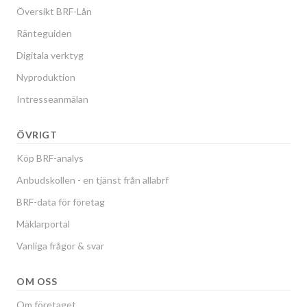
Översikt BRF-Lån
Ränteguiden
Digitala verktyg
Nyproduktion
Intresseanmälan
ÖVRIGT
Köp BRF-analys
Anbudskollen - en tjänst från allabrf
BRF-data för företag
Mäklarportal
Vanliga frågor & svar
OM OSS
Om företaget