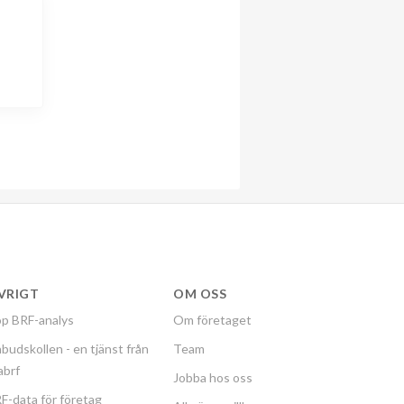
VRIGT
OM OSS
p BRF-analys
Om företaget
budskollen - en tjänst från
Team
labrf
Jobba hos oss
F-data för företag