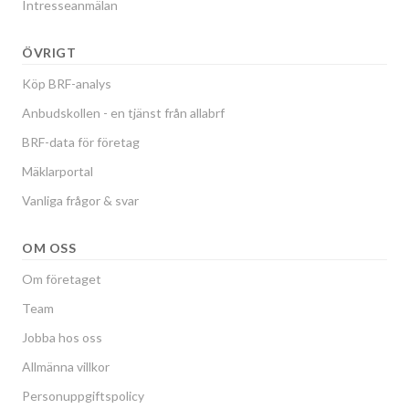
Intresseanmälan
ÖVRIGT
Köp BRF-analys
Anbudskollen - en tjänst från allabrf
BRF-data för företag
Mäklarportal
Vanliga frågor & svar
OM OSS
Om företaget
Team
Jobba hos oss
Allmänna villkor
Personuppgiftspolicy