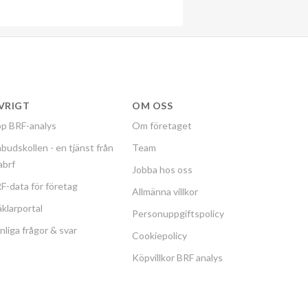
VRIGT
OM OSS
p BRF-analys
Om företaget
budskollen - en tjänst från
Team
labrf
Jobba hos oss
F-data för företag
Allmänna villkor
klarportal
Personuppgiftspolicy
nliga frågor & svar
Cookiepolicy
Köpvillkor BRF analys