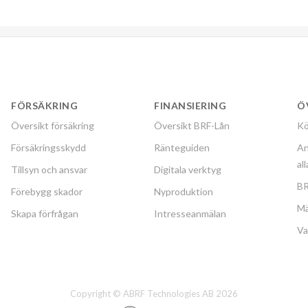
FÖRSÄKRING
FINANSIERING
Ö
Översikt försäkring
Översikt BRF-Lån
Kö
Försäkringsskydd
Ränteguiden
An
al
Tillsyn och ansvar
Digitala verktyg
BR
Förebygg skador
Nyproduktion
Mä
Skapa förfrågan
Intresseanmälan
Va
Copyright © ABRF Technologies AB 2026