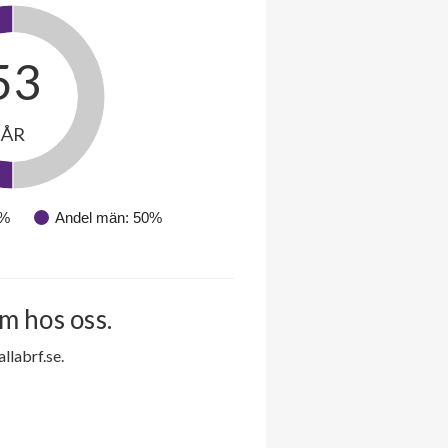
53
ÅR
0%
Andel män: 50%
m hos oss.
labrf.se.