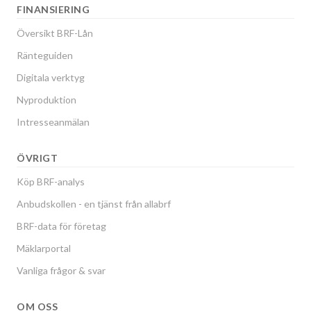
FINANSIERING
Översikt BRF-Lån
Ränteguiden
Digitala verktyg
Nyproduktion
Intresseanmälan
ÖVRIGT
Köp BRF-analys
Anbudskollen - en tjänst från allabrf
BRF-data för företag
Mäklarportal
Vanliga frågor & svar
OM OSS