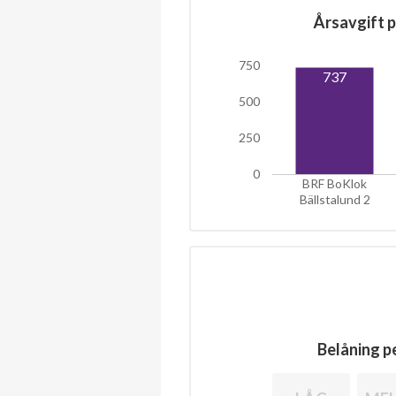
Årsavgift p
750
737
500
250
0
BRF BoKlok
Bällstalund 2
Belåning pe