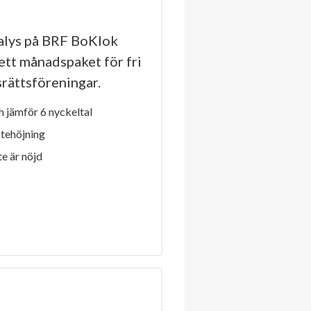
alys på BRF BoKlok
 ett månadspaket för fri
dsrättsföreningar.
 jämför 6 nyckeltal
ntehöjning
e är nöjd