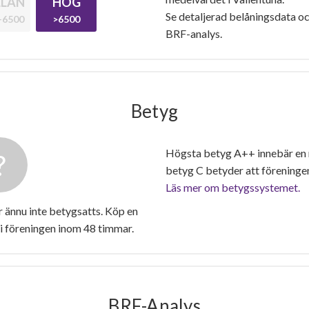
LAN
HÖG
Se detaljerad belåningsdata oc
-6500
>6500
BRF-analys.
Betyg
Högsta betyg A++ innebär en
betyg C betyder att föreninge
Läs mer om betygssystemet.
 ännu inte betygsatts. Köp en
i föreningen inom 48 timmar.
BRF-Analys