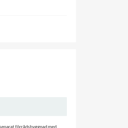
 en separat förrådsbyggnad med