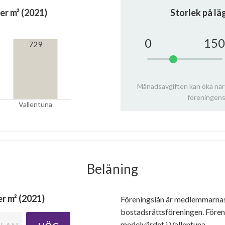
er m² (2021)
Storlek på l
0
150
729
Månadsavgiften kan öka när
föreningens
Vallentuna
Belåning
r m² (2021)
Föreningslån är medlemmarna
bostadsrättsföreningen. Före
medelvärdet i Vallentuna.