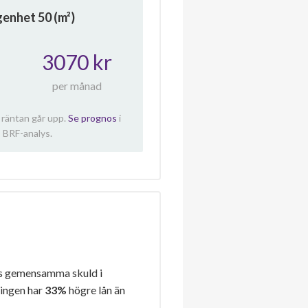
ägenhet
50
(m²)
3070 kr
per månad
 räntan går upp.
Se prognos
i
 BRF-analys.
s gemensamma skuld i
ningen har
33%
högre lån än