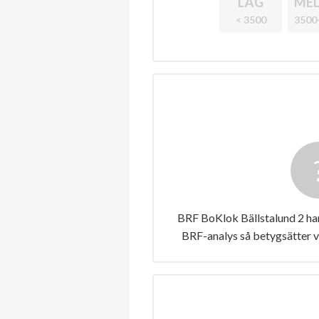
LÅG
MEL
< 3500
3500
BRF BoKlok Bällstalund 2 har
BRF-analys så betygsätter v