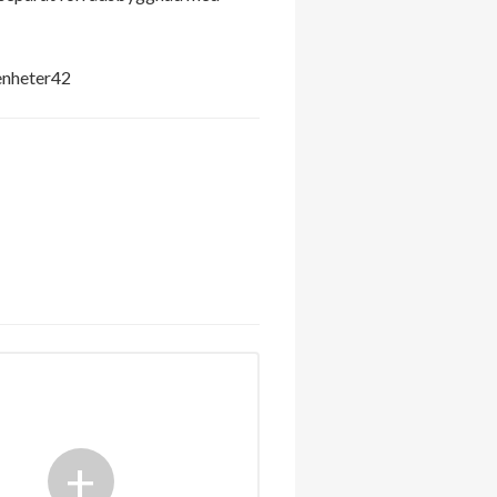
genheter42
+