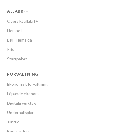
ALLABRF+
Översikt allabrf+
Hemnet
BRF-Hemsida
Pris
Startpaket
FÖRVALTNING
Ekonomisk förvaltning
Löpande ekonomi
Digitala verktyg
Underhållsplan
Juridik
Begär offert