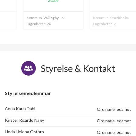
ngby - nälsta
Kommun
Stockholm
Kommun
Vällin
Lägenheter
7
Lägenheter
4
Styrelse & Kontakt
Styrelsemedlemmar
74
Anna Karin Dahl
Ordinarie ledamot
Krister Ricardo Nagy
Ordinarie ledamot
lägenheter
Linda Helena Östbro
Ordinarie ledamot