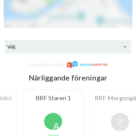
Välj
I samarbete med
Närliggande föreningar
taren 1
BRF Morgongåvan
BRF Gif
A
024