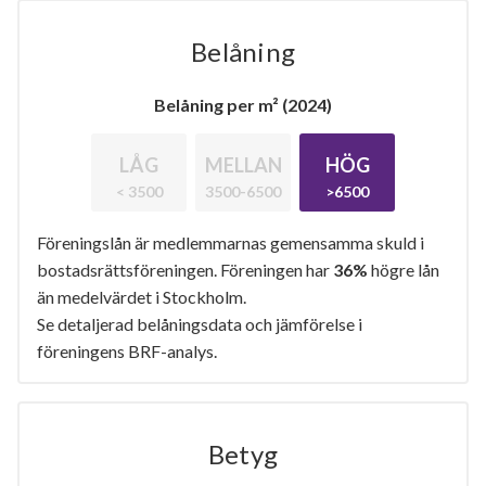
Belåning
Belåning per m² (2024)
LÅG
MELLAN
HÖG
< 3500
3500-6500
>6500
Föreningslån är medlemmarnas gemensamma skuld i
bostadsrättsföreningen. Föreningen har
36%
högre lån
än medelvärdet i Stockholm.
Se detaljerad belåningsdata och jämförelse i
föreningens BRF-analys.
Betyg