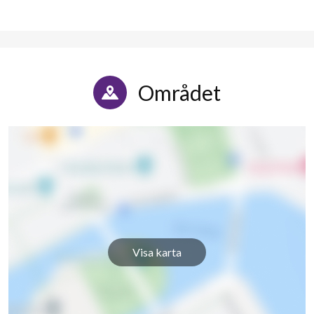
Området
Visa karta