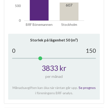
607
500
0
BRF Bönemannen
Stockholm
Storlek på lägenhet
50
(m²)
0
150
3833 kr
per månad
Månadsavgiften kan öka när räntan går upp.
Se prognos
i föreningens BRF-analys.