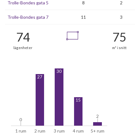
Trolle-Bondes gata 5
8
2
Trolle-Bondes gata 7
11
3
30
27
15
2
2
0
0
1 rum
2 rum
3 rum
4 rum
5+ rum