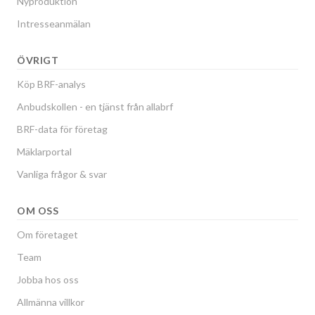
Nyproduktion
Intresseanmälan
ÖVRIGT
Köp BRF-analys
Anbudskollen - en tjänst från allabrf
BRF-data för företag
Mäklarportal
Vanliga frågor & svar
OM OSS
Om företaget
Team
Jobba hos oss
Allmänna villkor