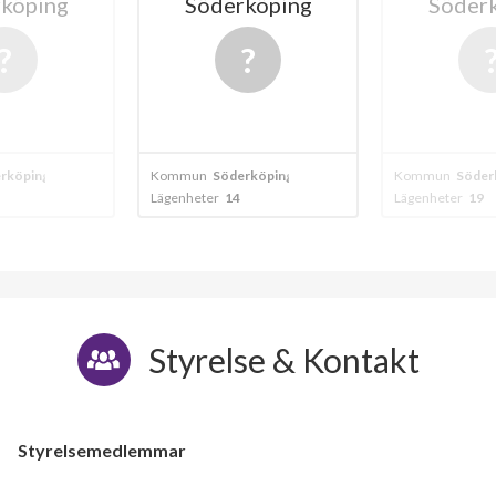
köping
Söderköping
Söder
rköping
Kommun
Söderköping
Kommun
Söder
Lägenheter
14
Lägenheter
19
Styrelse & Kontakt
Styrelsemedlemmar