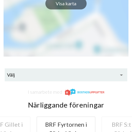
Visa karta
Välj
I samarbete med
Närliggande föreningar
 Gillet i
BRF Fyrtornen i
BRF S:t