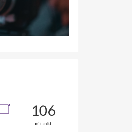
106
m² i snitt