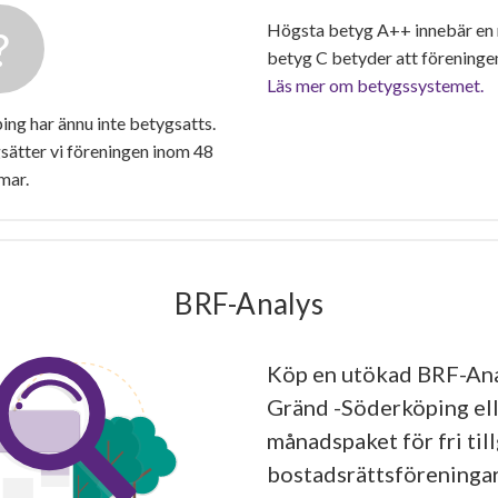
Högsta betyg A++ innebär en
betyg C betyder att föreninge
Läs mer om betygssystemet.
g har ännu inte betygsatts.
ätter vi föreningen inom 48
mar.
BRF-Analys
Köp en utökad BRF-Ana
Gränd -Söderköping ell
månadspaket för fri tillg
bostadsrättsföreningar