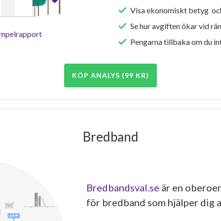
Visa ekonomiskt betyg och
Se hur avgiften ökar vid rä
empelrapport
Pengarna tillbaka om du int
KÖP ANALYS (99 KR)
Bredband
Bredbandsval.se
är en oberoen
för bredband som hjälper dig a