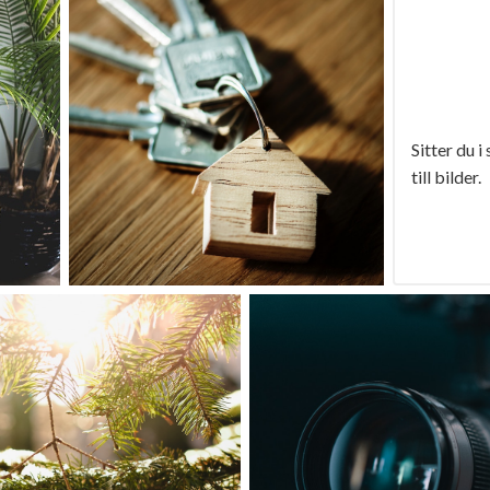
Sitter du i
till bilder.