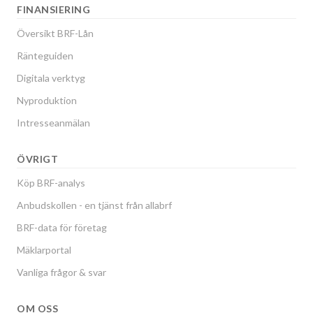
FINANSIERING
Översikt BRF-Lån
Ränteguiden
Digitala verktyg
Nyproduktion
Intresseanmälan
ÖVRIGT
Köp BRF-analys
Anbudskollen - en tjänst från allabrf
BRF-data för företag
Mäklarportal
Vanliga frågor & svar
OM OSS