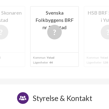
nska
HSB BRF Stadener
Riksbyg
gens BRF
i Ystad
Ystadsh
i Ystad
8
d
Kommun
Ystad
Kommun
Ystad
Lägenheter
138
Lägenheter
66
lägenheter
Styrelse & Kontakt