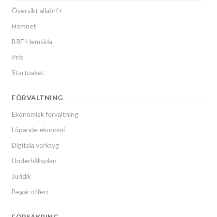
Översikt allabrf+
Hemnet
BRF-Hemsida
Pris
Startpaket
FÖRVALTNING
Ekonomisk förvaltning
Löpande ekonomi
Digitala verktyg
Underhållsplan
Juridik
Begär offert
FÖRSÄKRING