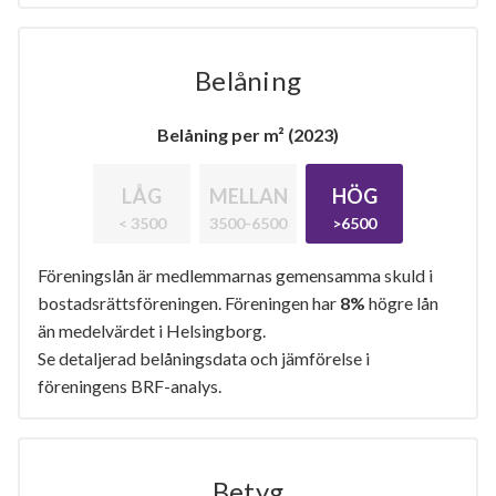
Belåning
Belåning per m² (2023)
LÅG
MELLAN
HÖG
< 3500
3500-6500
>6500
Föreningslån är medlemmarnas gemensamma skuld i
bostadsrättsföreningen. Föreningen har
8%
högre lån
än medelvärdet i Helsingborg.
Se detaljerad belåningsdata och jämförelse i
föreningens BRF-analys.
Betyg