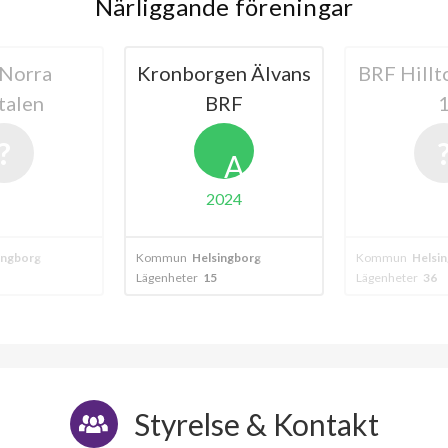
Närliggande föreningar
Norra
Kronborgen Älvans
BRF Hillt
talen
BRF
A
2024
ingborg
Kommun
Helsingborg
Kommun
Helsi
Lägenheter
15
Lägenheter
36
Styrelse & Kontakt