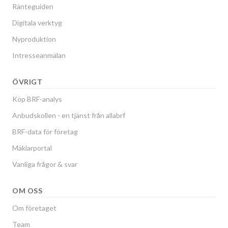
Ränteguiden
Digitala verktyg
Nyproduktion
Intresseanmälan
ÖVRIGT
Köp BRF-analys
Anbudskollen - en tjänst från allabrf
BRF-data för företag
Mäklarportal
Vanliga frågor & svar
OM OSS
Om företaget
Team