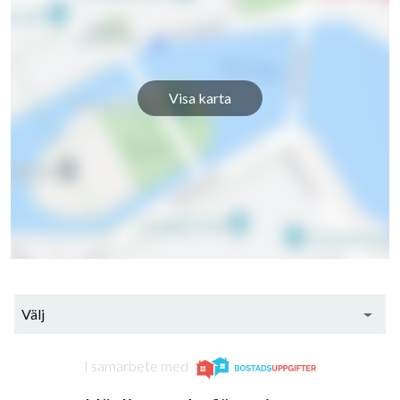
Visa karta
Välj
I samarbete med