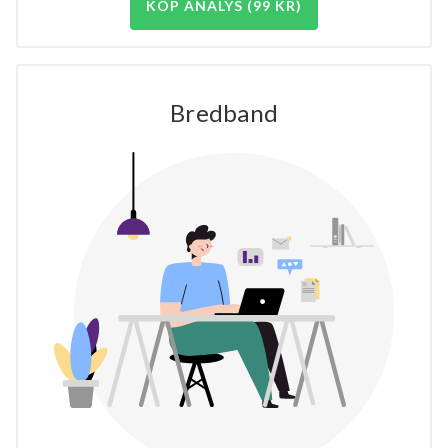
KÖP ANALYS (99 KR)
Bredband