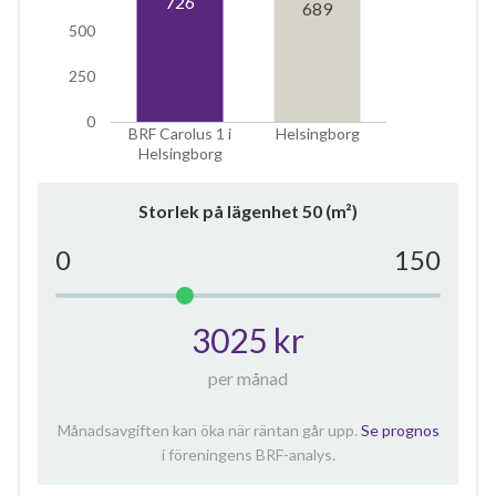
726
689
500
250
0
BRF Carolus 1 i
Helsingborg
Helsingborg
Storlek på lägenhet
50
(m²)
0
150
3025 kr
per månad
Månadsavgiften kan öka när räntan går upp.
Se prognos
i föreningens BRF-analys.