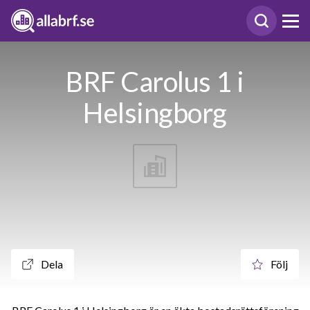
BRF Carolus 1 i
Helsingborg
Dela
Följ